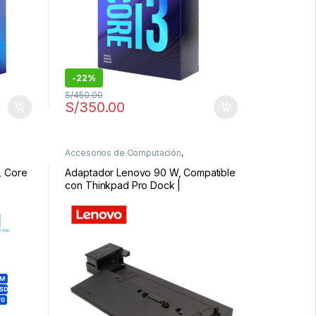
-
22%
S/
450.00
S/
350.00
s
Accesorios de Computación
,
Procesadores y Placas
, Core
Adaptador Lenovo 90 W, Compatible
con Thinkpad Pro Dock |
40A10090US