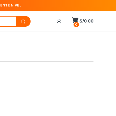
IENTE NIVEL
S/
0.00
0