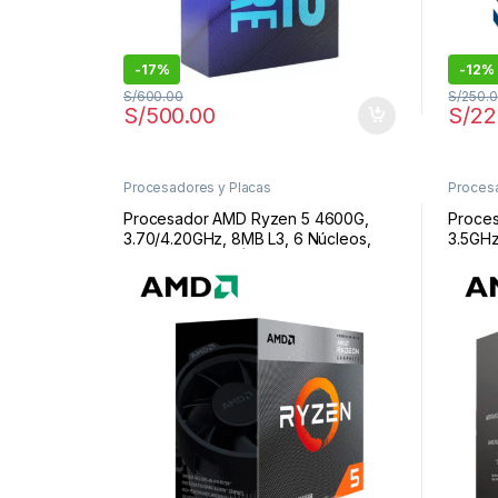
-
17%
-
12%
S/
600.00
S/
250.
S/
500.00
S/
22
Procesadores y Placas
Procesa
Procesador AMD Ryzen 5 4600G,
Proce
3.70/4.20GHz, 8MB L3, 6 Núcleos,
3.5GHz
AM4, 7nm, 65W | Ryzen 5 4600G
Socket