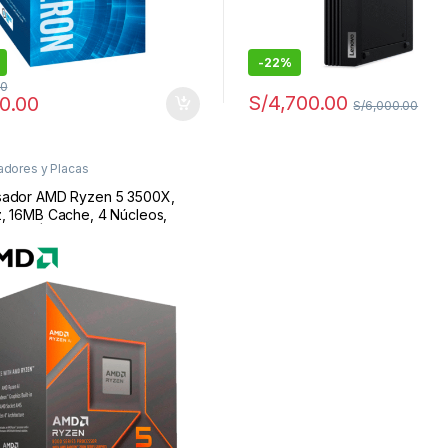
-
22%
00
S/
4,700.00
0.00
S/
6,000.00
dores y Placas
sador AMD Ryzen 5 3500X,
, 16MB Cache, 4 Núcleos,
 AM4 | Ryzen 5 3500X