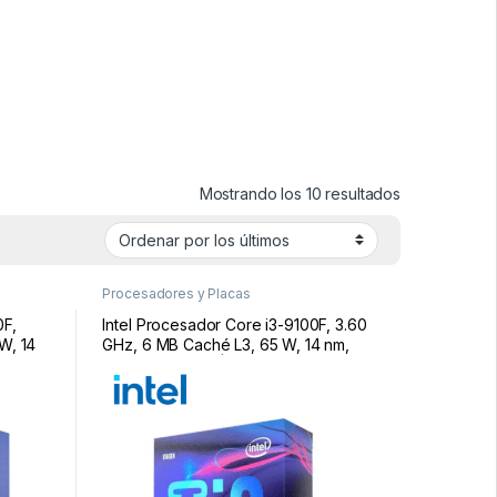
Ordenado por
Mostrando los 10 resultados
Procesadores y Placas
0F,
Intel Procesador Core i3-9100F, 3.60
W, 14
GHz, 6 MB Caché L3, 65 W, 14 nm,
0F
Socket LGA 1151 | i3-9100F