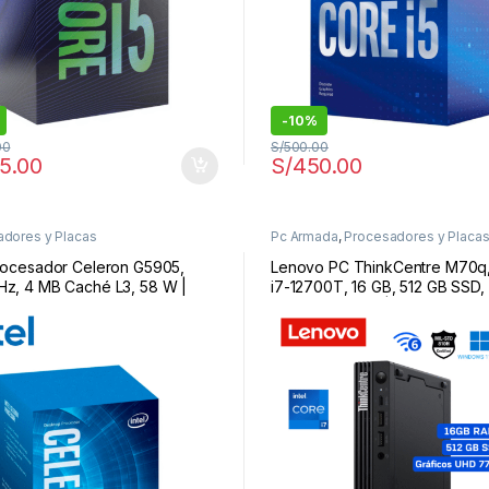
-
10%
00
S/
500.00
5.00
S/
450.00
dores y Placas
Pc Armada
,
Procesadores y Placa
Procesador Celeron G5905,
Lenovo PC ThinkCentre M70q
Hz, 4 MB Caché L3, 58 W |
i7-12700T, 16 GB, 512 GB SSD,
Windows 11 Pro | 11T4003YLS