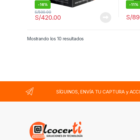
-
16%
-
11%
S/
500.00
S/
89
S/
420.00
Ordenado por los últimos
Mostrando los 10 resultados
SÍGUINOS, ENVÍA TU CAPTURA y ACC