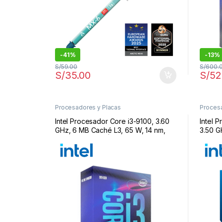
-
41%
-
13%
S/
59.00
S/
600.
S/
35.00
S/
52
Procesadores y Placas
Procesa
Intel Procesador Core i3-9100, 3.60
Intel 
GHz, 6 MB Caché L3, 65 W, 14 nm,
3.50 G
Socket LGA 1151 | i3-9100
G5905