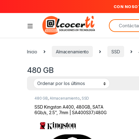
CON NOSO
Search for:
Inicio
Almacenamiento
SSD
480 GB
480 GB
,
Almacenamiento
,
SSD
SSD Kingston A400, 480GB, SATA
6Gb/s, 2.5″, 7mm | SA400S37/480G