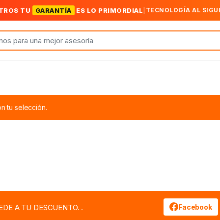
TROS TU
GARANTÍA
ES LO PRIMORDIAL
|
TECNOLOGÍA AL SIGU
 tu selección.
EDE A TU DESCUENTO. .
Facebook