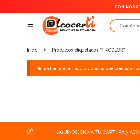
CON NOSO
Search for:
Inicio
Productos etiquetados “TRICOLOR”
No se han encontrado productos que coincidan con
SÍGUINOS, ENVÍA TU CAPTURA y ACC