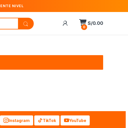
IENTE NIVEL
S/
0.00
0
Instagram
TikTok
YouTube