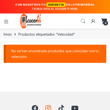
CON NOSOTROS TU
GARANTÍA
ES LO PRIMORDIAL
TECNOLOGÍA AL SIGUIENTE NIVEL
0
Inicio
Productos etiquetados “Velocidad”
No se han encontrado productos que coincidan con tu
selección.