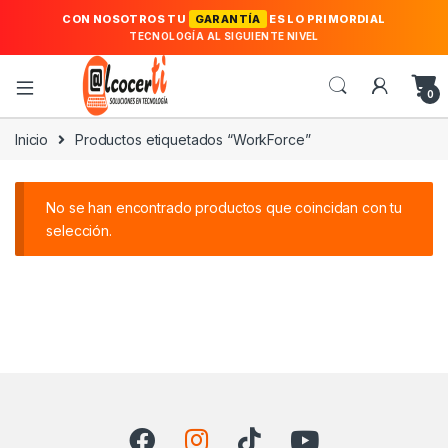
CON NOSOTROS TU
GARANTÍA
ES LO PRIMORDIAL
TECNOLOGÍA AL SIGUIENTE NIVEL
0
Inicio
Productos etiquetados “WorkForce”
No se han encontrado productos que coincidan con tu
selección.