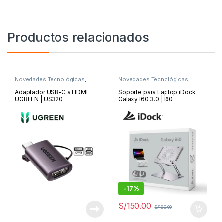
Productos relacionados
Novedades Tecnológicas
,
Novedades Tecnológicas
,
Routers y ADSL
Soporte de Laptop
Adaptador USB-C a HDMI
Soporte para Laptop iDock
UGREEN | US320
Galaxy I60 3.0 | I60
-
17%
S/
150.00
S/
180.00