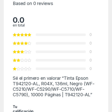
Based on 0 reviews
0.0
en total
0
0
0
0
0
Sé el primero en valorar “Tinta Epson
T942120-AL, R04X, 136ml, Negro (WF-
C5210/WF-C5290/WF-C5710/WF-
C5790), 10000 Páginas | T942120-AL”
Tu
calificación