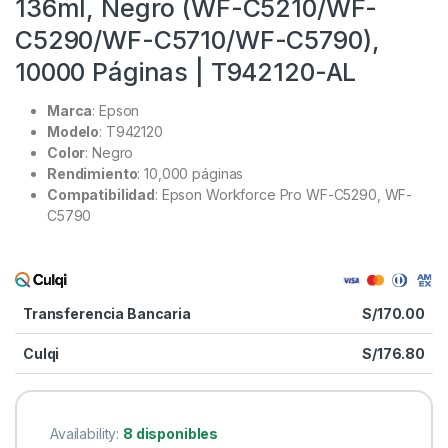
136ml, Negro (WF-C5210/WF-
C5290/WF-C5710/WF-C5790),
10000 Páginas | T942120-AL
Marca
: Epson
Modelo
: T942120
Color
: Negro
Rendimiento
: 10,000 páginas
Compatibilidad
: Epson Workforce Pro WF-C5290, WF-
C5790
Transferencia Bancaria
S/
170.00
Culqi
S/
176.80
Availability:
8 disponibles