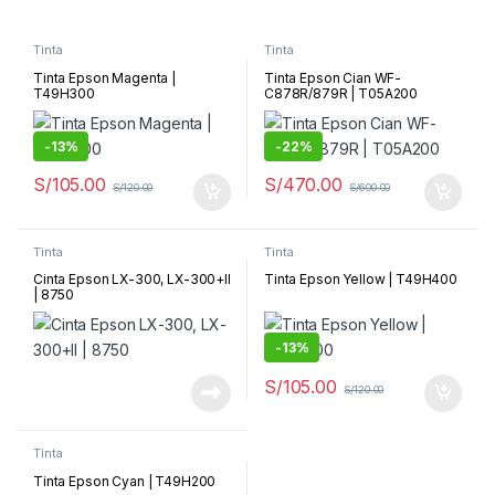
Tinta
Tinta
Tinta Epson Magenta |
Tinta Epson Cian WF-
T49H300
C878R/879R | T05A200
-
13%
-
22%
S/
105.00
S/
470.00
S/
120.00
S/
600.00
Tinta
Tinta
Cinta Epson LX-300, LX-300+II
Tinta Epson Yellow | T49H400
| 8750
-
13%
S/
105.00
S/
120.00
Tinta
Tinta Epson Cyan | T49H200