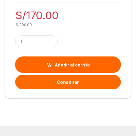
S/
170.00
S/
200.00
Cantidad Tinta Epson T942120-AL, R04X, 136ml, Negro (W
Añadir al carrito
Consultar