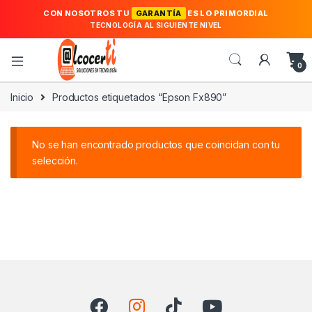
CON NOSOTROS TU
GARANTÍA
ES LO PRIMORDIAL
TECNOLOGÍA AL SIGUIENTE NIVEL
0
Inicio
Productos etiquetados “Epson Fx890”
No se han encontrado productos que coincidan con tu
selección.