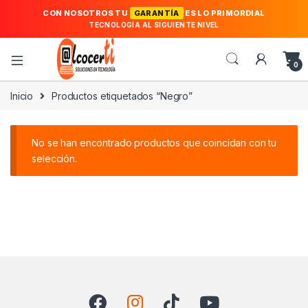
CON NOSOTROS TU
GARANTÍA
ES LO PRIMORDIAL
TECNOLOGÍA AL SIGUIENTE NIVEL
0
Inicio
Productos etiquetados “Negro”
No se han encontrado productos que coincidan con tu
selección.