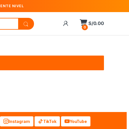
IENTE NIVEL
S/
0.00
0
Instagram
TikTok
YouTube