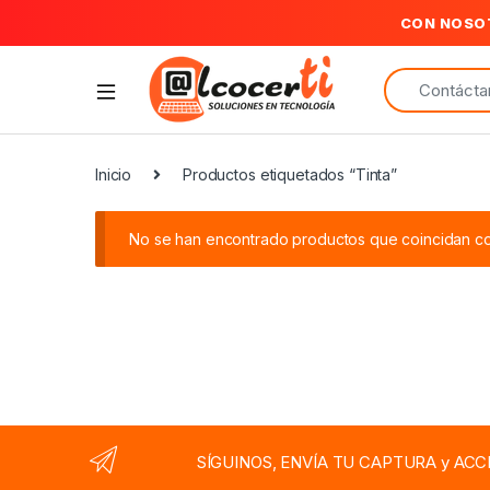
CON NOSO
Search for:
Inicio
Productos etiquetados “Tinta”
No se han encontrado productos que coincidan con
SÍGUINOS, ENVÍA TU CAPTURA y ACC