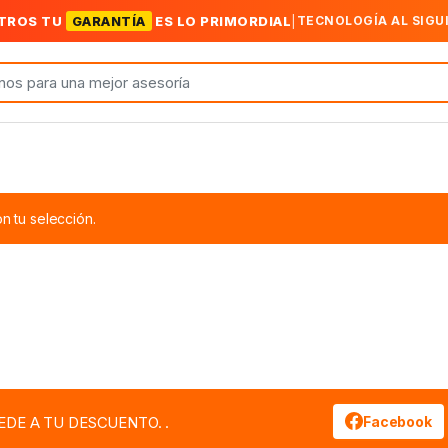
TROS TU
GARANTÍA
ES LO PRIMORDIAL
|
TECNOLOGÍA AL SIGU
 tu selección.
EDE A TU DESCUENTO. .
Facebook