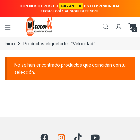
CON NOSOTROS TU
GARANTÍA
ES LO PRIMORDIAL
TECNOLOGÍA AL SIGUIENTE NIVEL
0
Inicio
Productos etiquetados “Velocidad”
No se han encontrado productos que coincidan con tu
selección.