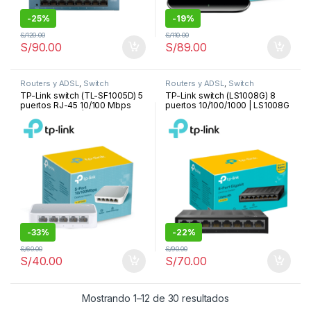
-
25%
-
19%
S/
120.00
S/
110.00
S/
90.00
S/
89.00
Routers y ADSL
,
Switch
Routers y ADSL
,
Switch
TP-Link switch (TL-SF1005D) 5
TP-Link switch (LS1008G) 8
puertos RJ-45 10/100 Mbps
puertos 10/100/1000 | LS1008G
auto MDI/MDIX | TL-SF1005D
-
33%
-
22%
S/
60.00
S/
90.00
S/
40.00
S/
70.00
Ordenado por los 
Mostrando 1–12 de 30 resultados