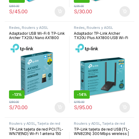
S/
69.00
S/
35.00
S/
45.00
S/
30.00
Redes
,
Routers y ADSL
Redes
,
Routers y ADSL
Adaptador USB Wi-Fi 6 TP-Link
Adaptador TP-Link Archer
Archer TX20U Nano AX1800
TX20U Plus AX1800 USB Wi-Fi
6, doble banda, con dos
antenas
-
13%
-
14%
S/
80.00
S/
110.00
S/
70.00
S/
95.00
Routers y ADSL
,
Tarjeta de red
Routers y ADSL
,
Tarjeta de red
TP-Link tarjeta de red PCI (TL-
TP-Link tarjeta de red USB (TL-
WN781ND) Wi-Fi 1 antena 150
WN823N) 300 Mbps wireless |
Mbps | TL-WN781ND
TL-WN823N