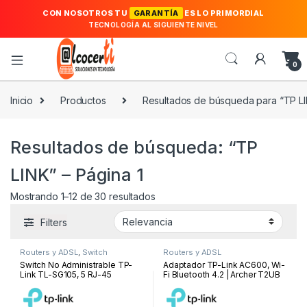
CON NOSOTROS TU
GARANTÍA
ES LO PRIMORDIAL
TECNOLOGÍA AL SIGUIENTE NIVEL
0
Inicio
Productos
Resultados de búsqueda para “TP L
Resultados de búsqueda: “TP
LINK” – Página 1
Ordenado por los últimos
Mostrando 1–12 de 30 resultados
Filters
Routers y ADSL
,
Switch
Routers y ADSL
Switch No Administrable TP-
Adaptador TP-Link AC600, Wi-
Link TL-SG105, 5 RJ-45
Fi Bluetooth 4.2 | Archer T2UB
10/100/1000 Mbps, 100V –
Nano
240VAC.