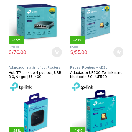
-
36%
-
21%
S/
110.00
S/
70.00
S/
70.00
S/
55.00
Adaptador inalámbrico
,
Routers
Redes
,
Routers y ADSL
y ADSL
Hub TP-Link de 4 puertos, USB
Adaptador UB500 Tp-link nano
3.0, Negro | UH400
bluetooth 5.0 | UB500
-
35%
-
14%