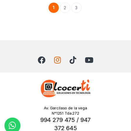
1
2
3
Av. Garcilaso de la vega
N°1251 Tda.272
994 279 475 / 947
372 645