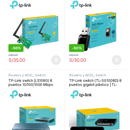
-
56%
-
50%
S/
80.00
S/
60.00
S/
35.00
S/
30.00
Routers y ADSL
,
Switch
Routers y ADSL
,
Switch
TP-Link switch (LS108G) 8
TP-Link switch (TL-SG1008D) 8
puertos 10/100/1000 Mbps
puertos gigabit plástico | TL-
metal | LS108G
SG1008D