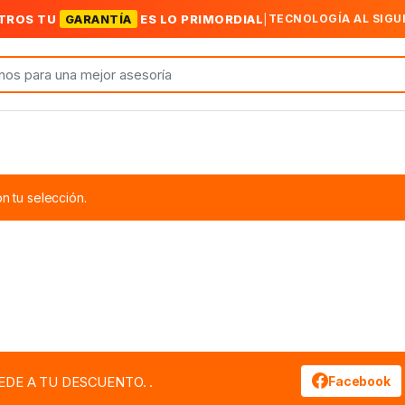
TROS TU
GARANTÍA
ES LO PRIMORDIAL
|
TECNOLOGÍA AL SIGU
 tu selección.
EDE A TU DESCUENTO. .
Facebook