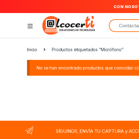
CON NOSO
Search for:
Inicio
Productos etiquetados “Micrófono”
No se han encontrado productos que coincidan con
SÍGUINOS, ENVÍA TU CAPTURA y ACC