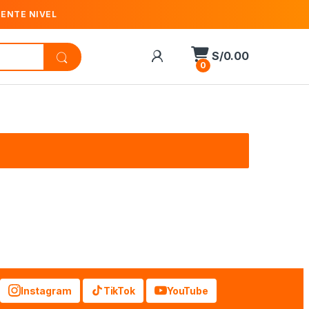
IENTE NIVEL
S/
0.00
0
Instagram
TikTok
YouTube