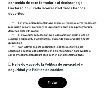
contenido de este formulario al declarar bajo
Declaración Jurada la veracidad de los hechos
descritos.
*
La formulación del reclamo no excluye el recurso a otros medios de
resolución de controversias ni es un requisito previo para presentar una
denuncia ante el Indecopi.
*
El proveedor debe responder a la reclamación en un plazo no
superior a quince (15) días naturales, pudiendo ampliar el plazo hasta
quince días.
*
Con la firma de este documento, el cliente autoriza a ser
contactado después de la tramitación de la reclamación para evaluar la
calidad y satisfacción del proceso de atención de reclamaciones.
He leído y acepto la Política de privacidad y
seguridad y la Política de cookies.