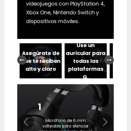
videojuegos con PlayStation 4,
Xbox One, Nintendo Switch y
dispositivos móviles.
Use un
Como
migos
Asegúrate de
auricular para
para 
arrow_right_alt
arrow_right_alt
todos
que te reciben
todas las
sesio
dos
alto y claro
plataformas
gam
G.
1
Micrófono de 6 mm
volteable para silenciar