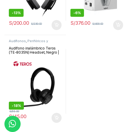
-
13%
-
6%
S/
200.00
S/
376.00
S/
230.00
S/
400.00
Audífonos
,
Periféricos y
Accesorios
Audífono inalámbrico Teros
(TE-8035N) Headset, Negro |
TE-8035N
-
18%
S/
55.00
S/
45.00