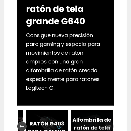
ratón de tela
grande G640
Consigue nueva precisión
para gaming y espacio para
movimientos de ratón
amplios con una gran
alfombrilla de ratón creada
especialmente para ratones
Logitech G.
CLADO
Alfombrilla de
ICO G413
RATÓN G403
arrow_right_alt
arrow_right_alt
ratón de tela