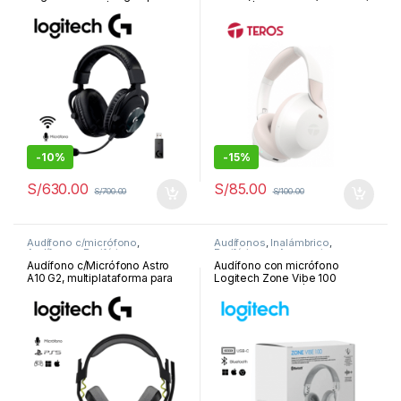
Wireless Black | 981-000906
Blanco | TE-8033WP
-
10%
-
15%
S/
630.00
S/
85.00
S/
700.00
S/
100.00
Audífono c/micrófono
,
Audífonos
,
Inalámbrico
,
Audífonos
,
Periféricos y
Periféricos y Accesorios
Accesorios
Audífono c/Micrófono Astro
Audífono con micrófono
A10 G2, multiplataforma para
Logitech Zone Vibe 100
PC/Mac/PS5/Xbox/Switch,
Bluetooth, White | 981-001218
Black | 939-002055