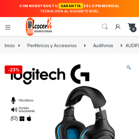
CON NOSOTROS TU
GARANTÍA
ES LO PRIMORDIAL
TECNOLOGÍA AL SIGUIENTE NIVEL
0
Inicio
Periféricos y Accesorios
Audífonos
AUDIF
-
23%