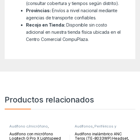
(consultar cobertura y tiempos según distrito).
Provincias:
Envíos a nivel nacional mediante
agencias de transporte confiables.
Recojo en Tienda:
Disponible sin costo
adicional en nuestra tienda física ubicada en el
Centro Comercial CompuPlaza.
Productos relacionados
Audífono c/micrófono
,
Audífonos
,
Periféricos y
Audífonos
,
Periféricos y
Accesorios
Accesorios
Audífono con micrófono
Audífono inalámbrico ANC
Logitech G Pro X Lightspeed
Teros (TE-8033WP) Headset,