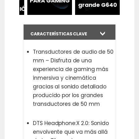
ON
PARA GAMING
grande G640
UMINACIÓN
CARACTERÍSTICAS CLAVE
Transductores de audio de 50
mm – Disfruta de una
experiencia de gaming más
inmersiva y cinemática
gracias al sonido detallado
producido por los grandes
transductores de 50 mm
DTS Headphone:X 2.0: Sonido
envolvente que va más allá