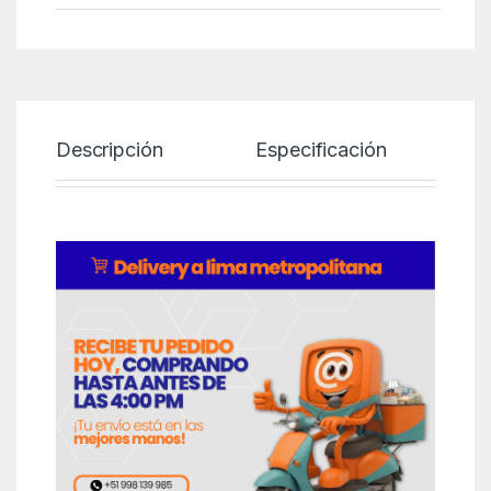
Descripción
Especificación
P