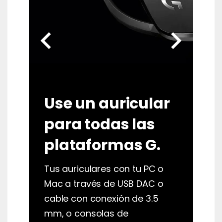
chevron_left
chevron_right
Use un auricular
para todas las
plataformas G.
Tus auriculares con tu PC o
Mac a través de USB DAC o
cable con conexión de 3.5
mm, o consolas de