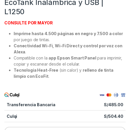
EcoTank Inalámbrica y USB |
L1250
CONSULTE POR MAYOR
Imprime hasta 4.500 páginas en negro y 7.500 a color
por juego de tintas.
Conectividad Wi-Fi, Wi-Fi Direct y control por voz con
Alexa
.
Compatible con la
app Epson Smart Panel
para imprimir,
copiar y escanear desde el celular.
Tecnología Heat-Free
(sin calor) y
relleno de tinta
limpio con EcoFit
.
Transferencia Bancaria
S/
485.00
Culqi
S/
504.40