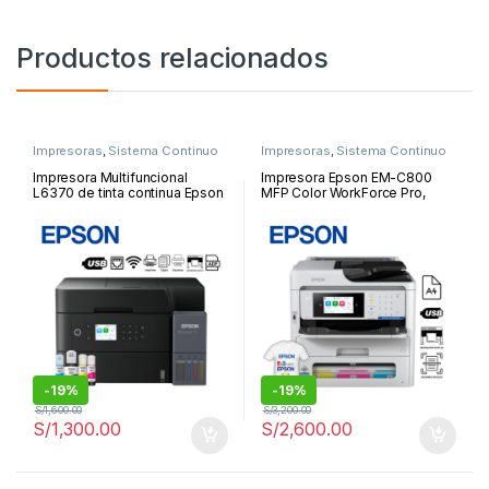
Productos relacionados
Impresoras
,
Sistema Continuo
Impresoras
,
Sistema Continuo
Impresora Multifuncional
Impresora Epson EM-C800
L6370 de tinta continua Epson
MFP Color WorkForce Pro,
EcoTank, USB, Wi-Fi, Duplex,
Imprime/Escanea/Copia/Fax/U
ADF | L6370
SB/WLAN/LAN | EM-C800
-
19%
-
19%
S/
1,600.00
S/
3,200.00
S/
1,300.00
S/
2,600.00