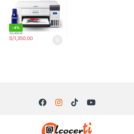
-
4%
S/
1,400.00
S/
1,350.00