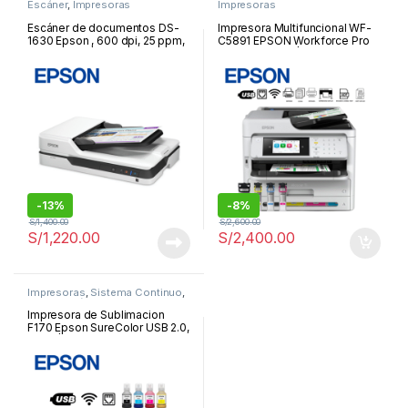
Escáner
,
Impresoras
Impresoras
Escáner de documentos DS-
Impresora Multifuncional WF-
1630 Epson , 600 dpi, 25 ppm,
C5891 EPSON Workforce Pro
10 ipm, ADF | DS-1630
FAX/ LAN/ WIFI | WF-C5891
-
13%
-
8%
S/
1,400.00
S/
2,600.00
S/
1,220.00
S/
2,400.00
Impresoras
,
Sistema Continuo
,
Sublimación
Impresora de Sublimacion
F170 Epson SureColor USB 2.0,
Wi-Fi | F170