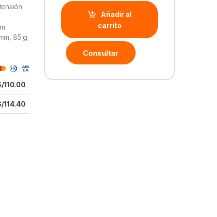
tensión
Añadir al
carrito
 m.
 mm, 85 g.
Consultar
S/
110.00
S/
114.40