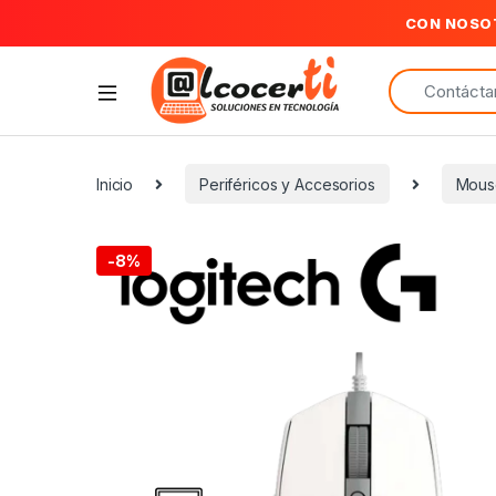
CON NOSO
Search for:
Inicio
Periféricos y Accesorios
Mous
-
8%