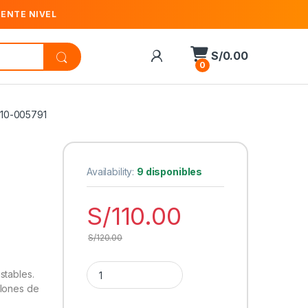
IENTE NIVEL
S/
0.00
0
910-005791
Availability:
9 disponibles
S/
110.00
S/
120.00
Cantidad Mouse Logitech G203 Lightsync 8000 DP
stables.
llones de