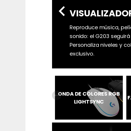
chevron_left
VISUALIZADO
Reproduce música, pelíc
sonido: el G203 seguirá 
Personaliza niveles y co
exclusivo.
ONDA DE COLORES RGB
arrow_right_alt
F
LIGHTSYNC