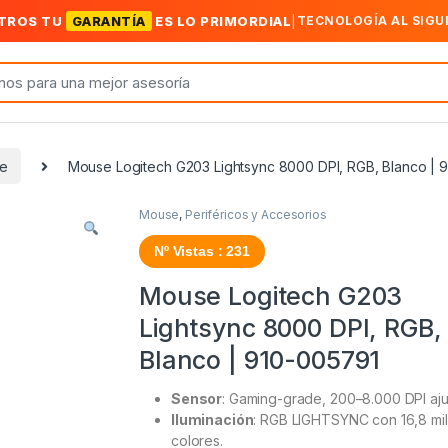
TROS TU
GARANTÍA
ES LO PRIMORDIAL
|
TECNOLOGÍA AL SIGU
e
Mouse Logitech G203 Lightsync 8000 DPI, RGB, Blanco | 
Mouse
,
Periféricos y Accesorios
Nº Vistas : 231
Mouse Logitech G203
Lightsync 8000 DPI, RGB,
Blanco | 910-005791
Sensor
: Gaming-grade, 200–8.000 DPI aju
Iluminación
: RGB LIGHTSYNC con 16,8 mi
colores.