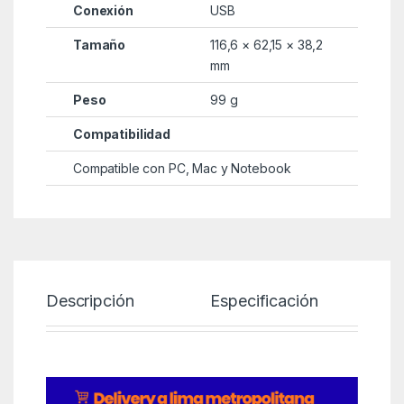
Conexión
USB
Tamaño
116,6 × 62,15 × 38,2
mm
Peso
99 g
Compatibilidad
Compatible con PC, Mac y Notebook
Descripción
Especificación
P