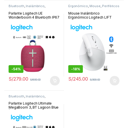
Bluetooth
,
Inalámbrico
,
Ergonómico
,
Mouse
,
Periféricos
Parlantes
,
Periféricos y
y Accesorios
Accesorios
Parlante Logitech UE
Mouse Inalámbrico
Wonderboom 4 Bluetooth IP67
Ergonómico Logitech LIFT
14H USB-C Hyper Pink |984-
Vertical, blanco| 910-006469
001890
-
54%
-
18%
S/
279.00
S/
245.00
S/
600.00
S/
300.00
Bluetooth
,
Inalámbrico
,
Parlantes
,
Periféricos y
Accesorios
Parlante Logitech Ultimate
MegaBoom 3, BT Lagoon Blue
| 984-001392