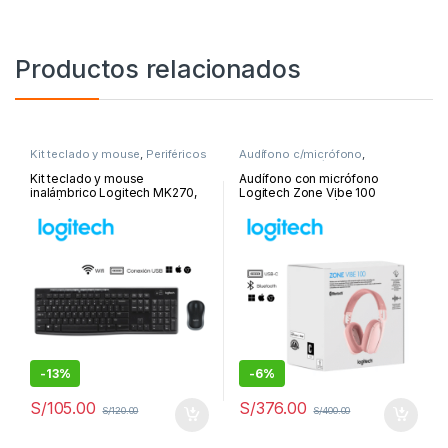
Productos relacionados
Kit teclado y mouse
,
Periféricos
Audífono c/micrófono
,
y Accesorios
Bluetooth
,
Inalámbrico
,
Periféricos y Accesorios
Kit teclado y mouse
Audífono con micrófono
inalámbrico Logitech MK270,
Logitech Zone Vibe 100
USB | 920-004432
Bluetooth, Rose | 981-001223
-
13%
-
6%
S/
105.00
S/
376.00
S/
120.00
S/
400.00