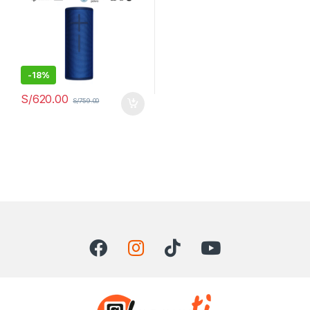
-
18%
S/
620.00
S/
759.00