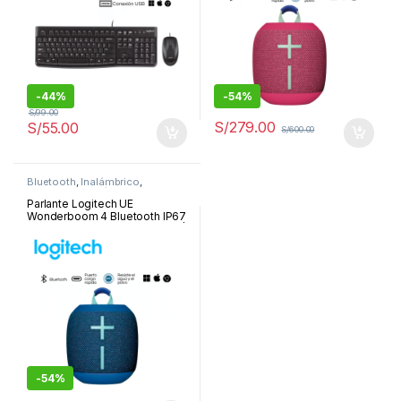
-
44%
-
54%
S/
99.00
S/
279.00
S/
55.00
S/
600.00
Bluetooth
,
Inalámbrico
,
Parlantes
,
Periféricos y
Accesorios
Parlante Logitech UE
Wonderboom 4 Bluetooth IP67
14H USB-C Performance Blue |
984-001889
-
54%