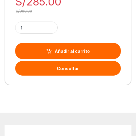
S/
285.00
S/
300.00
Cantidad Mouse Logitech G309 Lightspeed Wireless/BT 25K D
Añadir al carrito
Consultar