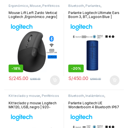
Ergonómico
,
Mouse
,
Periféricos
Bluetooth
,
Parlantes
,
y Accesorios
Periféricos y Accesorios
Mouse Lift Left Zurdo Vertical
Parlante Logitech Ultimate Ears
Logitech ,Ergonómico ,negro|
Boom 3, BT, Lagoon Blue |
910-006467
984-001350
-
18%
-
20%
S/
245.00
S/
450.00
S/
300.00
S/
560.00
Kit teclado y mouse
,
Periféricos
Bluetooth
,
Inalámbrico
,
y Accesorios
Parlantes
,
Periféricos y
Accesorios
Kit teclado y mouse Logitech
Parlante Logitech UE
MK120, USB, negro | 920-
Wonderboom 4 Bluetooth IP67
004428
14H USB-C Hyper Pink |984-
001890