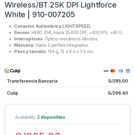
Wireless/BT 25K DPI Lightforce
White | 910-007205
Conexión
:
Inalámbrica LIGHTSPEED.
Sensor
: HERO 25K, hasta 25.600 DPI, >400 IPS, >40 G.
Interruptores
: Óptico-mecánicos híbridos.
Memoria:
Hasta 5 perfiles integrados.
Peso y tamaño
: 154 g, 12 x 6.4 x 3.9 cm.
Transferencia Bancaria
S/
285.00
Culqi
S/
296.40
Availability:
2 disponibles