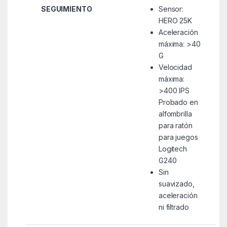
SEGUIMIENTO
Sensor:
HERO 25K
Aceleración
máxima: >40
G
Velocidad
máxima:
>400 IPS
Probado en
alfombrilla
para ratón
para juegos
Logitech
G240
Sin
suavizado,
aceleración
ni filtrado