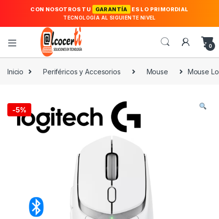
CON NOSOTROS TU
GARANTÍA
ES LO PRIMORDIAL
TECNOLOGÍA AL SIGUIENTE NIVEL
0
Inicio
Periféricos y Accesorios
Mouse
Mouse Log
-
5%