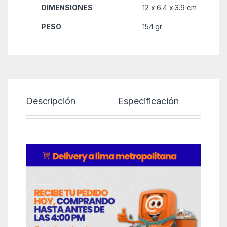
DIMENSIONES
12 x 6.4 x 3.9 cm
PESO
154 gr
Descripción
Especificación
P