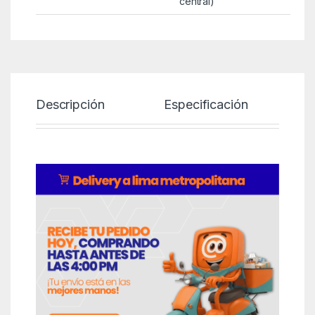
central)
Descripción
Especificación
P