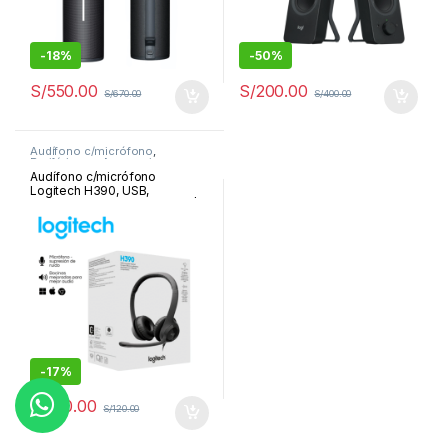
-
18%
-
50%
S/
550.00
S/
200.00
S/
670.00
S/
400.00
Audífono c/micrófono
,
Periféricos y Accesorios
Audífono c/micrófono
Logitech H390, USB,
cancelación de ruido, negro |
981-000014
-
17%
S/
100.00
S/
120.00