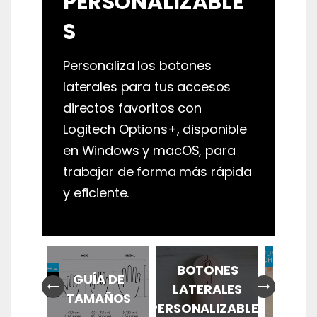
PERSONALIZABLE
S
Personaliza los botones
laterales para tus accesos
directos favoritos con
Logitech Options+, disponible
en Windows y macOS, para
trabajar de forma más rápida
y eficiente.
BOTONES
 TU
GUÍA DE
arrow_right_alt
arrow_right_alt
LATERALES
ÑO
TAMAÑOS
PERSONALIZABLES