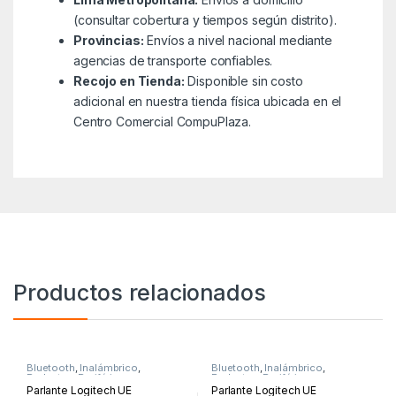
(consultar cobertura y tiempos según distrito).
Provincias:
Envíos a nivel nacional mediante
agencias de transporte confiables.
Recojo en Tienda:
Disponible sin costo
adicional en nuestra tienda física ubicada en el
Centro Comercial CompuPlaza.
Productos relacionados
Bluetooth
,
Inalámbrico
,
Bluetooth
,
Inalámbrico
,
Parlantes
,
Periféricos y
Parlantes
,
Periféricos y
Accesorios
Accesorios
Parlante Logitech UE
Parlante Logitech UE