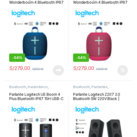
Wonderboom 4 Bluetooth IP67
Wonderboom 4 Bluetooth IP67
14H USB-C Performance Blue |
14H USB-C Hyper Pink |984-
984-001889
001890
-
54%
-
54%
S/
279.00
S/
279.00
S/
600.00
S/
600.00
Bluetooth
,
Inalámbrico
,
Bluetooth
,
Parlantes
,
Parlantes
,
Periféricos y
Periféricos y Accesorios
Accesorios
Parlante Logitech UE Boom 4
Parlante Logitech Z207 2.0
Plus Bluetooth IP67 15H USB-C
Bluetooth 5W 220V Black |
Negro | 984-001968
980-001295