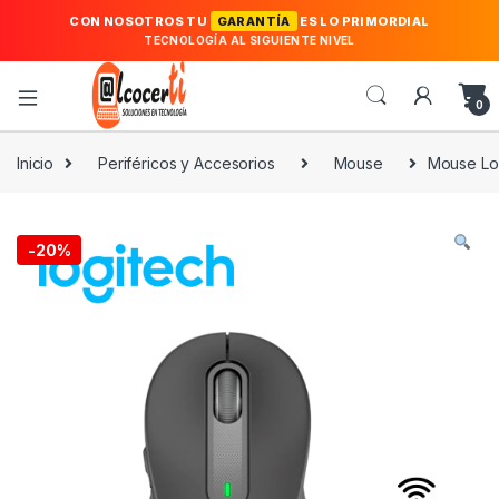
CON NOSOTROS TU
GARANTÍA
ES LO PRIMORDIAL
TECNOLOGÍA AL SIGUIENTE NIVEL
0
Inicio
Periféricos y Accesorios
Mouse
Mouse Log
-
20%