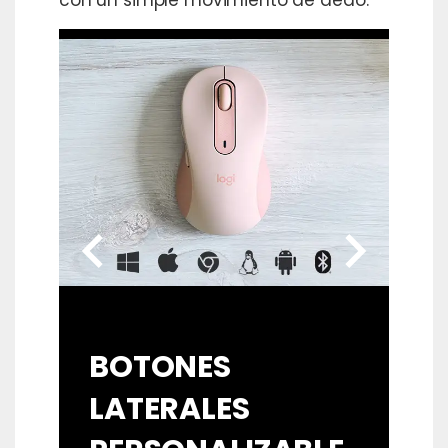
chevron_left
chevron_right
BOTONES
LATERALES