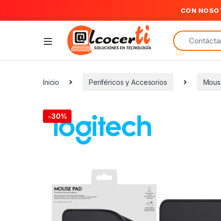
CON NOSO
Search for:
Inicio
Periféricos y Accesorios
Mous
-
30%