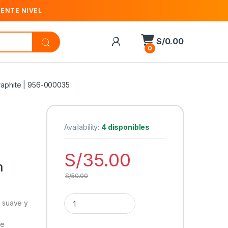
IENTE NIVEL
S/
0.00
0
raphite | 956-000035
Availability:
4 disponibles
-
S/
35.00
m
S/
50.00
Cantidad Pad Mouse Logitech Anti-Salpicaduras
o suave y
se