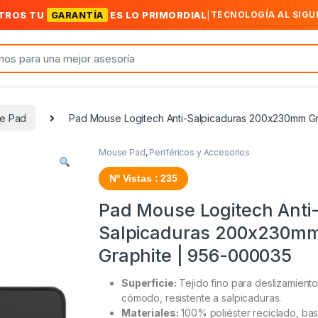
TROS TU
GARANTÍA
ES LO PRIMORDIAL
|
TECNOLOGÍA AL SIGU
e Pad
Pad Mouse Logitech Anti-Salpicaduras 200x230mm G
Mouse Pad
,
Periféricos y Accesorios
Nº Vistas : 235
Pad Mouse Logitech Anti
Salpicaduras 200x230m
Graphite | 956-000035
Superficie:
Tejido fino para deslizamient
cómodo, resistente a salpicaduras.
Materiales:
100% poliéster reciclado, ba