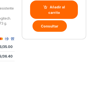
Añadir al
esistente
carrito
ogitech.
73 g.
Consultar
S/
35.00
S/
36.40