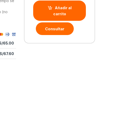
iempo se
Añadir al
o (no
carrito
Consultar
S/
65.00
S/
67.60