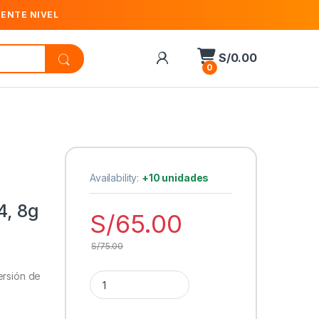
IENTE NIVEL
S/
0.00
0
Availability:
+10 unidades
4, 8g
S/
65.00
S/
75.00
Cantidad Pasta Térmica Arctic MX-4, 8g | ACTC
ersión de