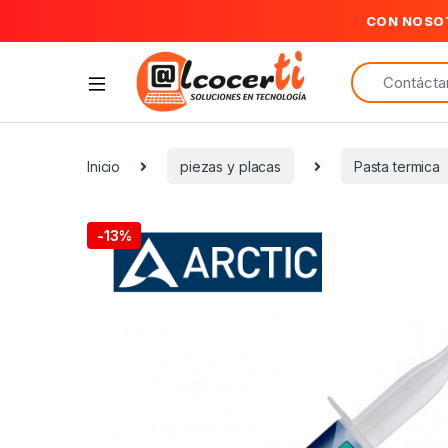
CON NOSO
Search for:
Inicio
piezas y placas
Pasta termica
-
13%