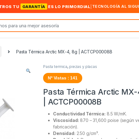
TROS TU
GARANTÍA
ES LO PRIMORDIAL
|
TECNOLOGÍA AL SIGU
Pasta Térmica Arctic MX-4, 8g | ACTCP00008B
Pasta termica
,
piezas y placas
Nº Vistas : 141
Pasta Térmica Arctic MX-
| ACTCP00008B
Conductividad Térmica:
8.5 W/mK.
Viscosidad:
870 – 31,600 poise (según v
fabricación).
Densidad:
2.50 g/cm³.