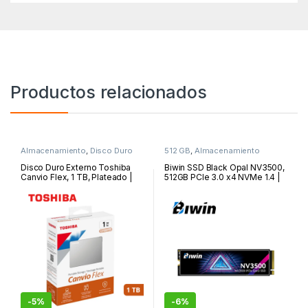
Productos relacionados
Almacenamiento
,
Disco Duro
512 GB
,
Almacenamiento
Externo
Disco Duro Externo Toshiba
Biwin SSD Black Opal NV3500,
Canvio Flex, 1 TB, Plateado |
512GB PCIe 3.0 x4 NVMe 1.4 |
HDTX110XSCAA
NV3500-512GB
-
5%
-
6%