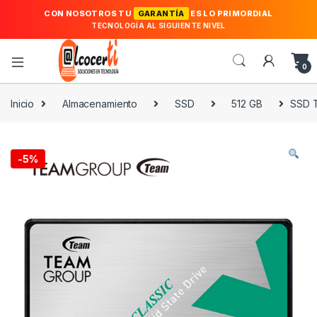
CON NOSOTROS TU
GARANTÍA
ES LO PRIMORDIAL
TECNOLOGÍA AL SIGUIENTE NIVEL
0
Inicio
Almacenamiento
SSD
512 GB
SSD T
-
5%