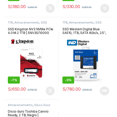
S/
380.00
S/
330.00
S/
400.00
S/
350.00
1TB
,
Almacenamiento
,
SSD
1TB
,
Almacenamiento
,
SSD
SSD Kingston NV3 NVMe PCIe
SSD Western Digital Blue
4.0 M.2 1TB | SNV3S/1000G
SA510, 1TB, SATA 6Gb/s, 2.5″,
7mm | SA510
-
7%
-
3%
S/
650.00
S/
780.00
S/
700.00
S/
800.00
Almacenamiento
,
Disco Duro
Externo
Disco duro Toshiba Canvio
Ready, 2 TB, Negro |