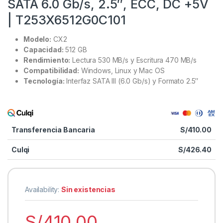
SATA 6.0 Gb/s, 2.5″, ECC, DC +5V
| T253X6512G0C101
Modelo:
CX2
Capacidad:
512 GB
Rendimiento:
Lectura 530 MB/s y Escritura 470 MB/s
Compatibilidad:
Windows, Linux y Mac OS
Tecnología:
Interfaz SATA III (6.0 Gb/s) y Formato 2.5″
Transferencia Bancaria
S/
410.00
Culqi
S/
426.40
Availability:
Sin existencias
S/
410.00