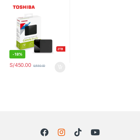
HDTP320XK3AA
-
18%
S/
450.00
S/
550.00