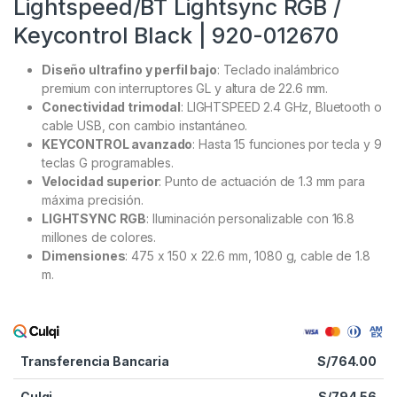
Lightspeed/BT Lightsync RGB /
Keycontrol Black | 920-012670
Diseño ultrafino y perfil bajo
: Teclado inalámbrico
premium con interruptores GL y altura de 22.6 mm.
Conectividad trimodal
: LIGHTSPEED 2.4 GHz, Bluetooth o
cable USB, con cambio instantáneo.
KEYCONTROL avanzado
: Hasta 15 funciones por tecla y 9
teclas G programables.
Velocidad superior
: Punto de actuación de 1.3 mm para
máxima precisión.
LIGHTSYNC RGB
: Iluminación personalizable con 16.8
millones de colores.
Dimensiones
: 475 x 150 x 22.6 mm, 1080 g, cable de 1.8
m.
Transferencia Bancaria
S/
764.00
Culqi
S/
794.56