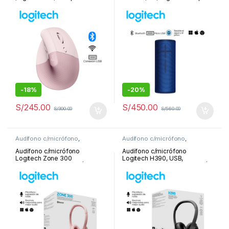
006472
984-001350
-
18%
-
20%
S/
245.00
S/
450.00
S/
300.00
S/
560.00
Audífono c/micrófono
,
Audífono c/micrófono
,
Periféricos y Accesorios
Periféricos y Accesorios
Audífono c/micrófono
Audífono c/micrófono
Logitech Zone 300
Logitech H390, USB,
Bluetooth/20Hrs Rose | 981-
cancelación de ruido, negro |
001411
981-000014