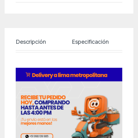
Descripción
Especificación
P