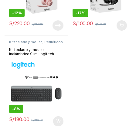
-
12%
-
17%
S/
220.00
S/
100.00
S/
250.00
S/
120.00
Kit teclado y mouse
,
Periféricos
y Accesorios
Kit teclado y mouse
inalámbrico Slim Logitech
MK470, USB, negro | 920-
009266
-
8%
S/
180.00
S/
196.00