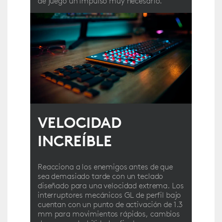
de juego un impulso muy necesario.
VELOCIDAD
INCREÍBLE
Reacciona a los enemigos antes de que
sea demasiado tarde con un teclado
diseñado para una velocidad extrema. Los
interruptores mecánicos GL de perfil bajo
cuentan con un punto de activación de 1.3
mm para movimientos rápidos, cambios