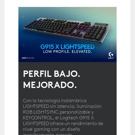
PERFIL BAJO.
MEJORADO.
Con la tecnología inalámbrica
LIGHTSPEED sin latencia, iluminación
RGB LIGHTSYNC personalizable y
KEYCONTROL, el Logitech G915 X
LIGHTSPEED ofrece un rendimiento de
nivel gaming con un diseño
increíblemente delgado.