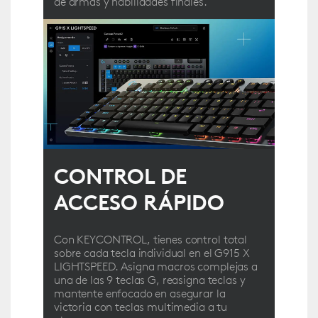
de armas y habilidades finales.
CONTROL DE
ACCESO RÁPIDO
Con KEYCONTROL, tienes control total
sobre cada tecla individual en el G915 X
LIGHTSPEED. Asigna macros complejas a
una de las 9 teclas G, reasigna teclas y
mantente enfocado en asegurar la
victoria con teclas multimedia a tu