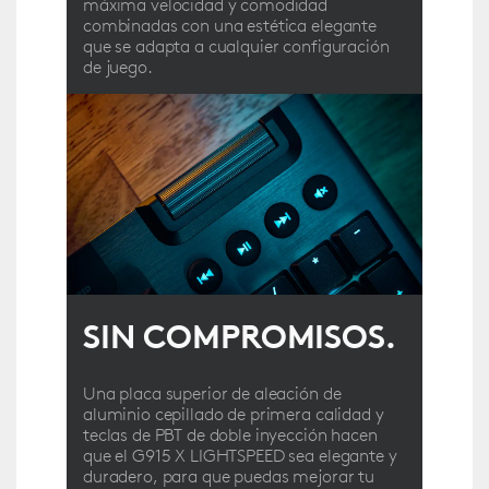
máxima velocidad y comodidad
combinadas con una estética elegante
que se adapta a cualquier configuración
de juego.
SIN COMPROMISOS.
Una placa superior de aleación de
aluminio cepillado de primera calidad y
teclas de PBT de doble inyección hacen
que el G915 X LIGHTSPEED sea elegante y
duradero, para que puedas mejorar tu