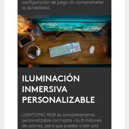
configuración de juego sin comprometer
la durabilidad.
ILUMINACIÓN
INMERSIVA
PERSONALIZABLE
LIGHTSYNC RGB es completamente
personalizable con hasta ~16.8 millones
de colores, para que puedas crear una