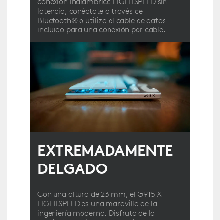
conexión inalámbrica LIGHTSPEED sin
latencia, conéctate a través de
Bluetooth® o utiliza el cable de datos
incluido para una conexión por cable.
EXTREMADAMENTE
DELGADO
Con una altura de 23 mm, el G915 X
LIGHTSPEED es una maravilla de la
ingeniería moderna. Disfruta de la