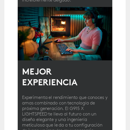
MEJOR
EXPERIENCIA
Experimenta el rendimiento que conoces y
amas combinado con tecnología de
próxima generación. El G915 X
LIGHTSPEED te lleva al futuro con un
diseño elegante y una ingeniería
meticulosa que le da a tu configuración