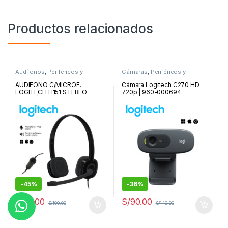
Productos relacionados
Audífonos
,
Periféricos y
Cámaras
,
Periféricos y
Accesorios
Accesorios
AUDIFONO C/MICROF.
Cámara Logitech C270 HD
LOGITECH H151 STEREO
720p | 960-000694
BLACK | 981-000587
-
45%
-
36%
S/
55.00
S/
90.00
S/
100.00
S/
140.00