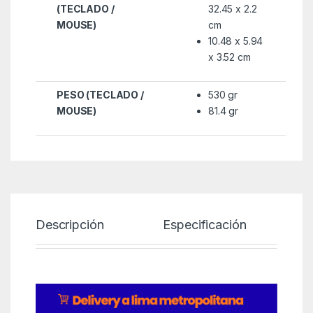
(TECLADO /
32.45 x 2.2
MOUSE)
cm
10.48 x 5.94
x 3.52 cm
PESO (TECLADO /
530 gr
MOUSE)
81.4 gr
Descripción
Especificación
P