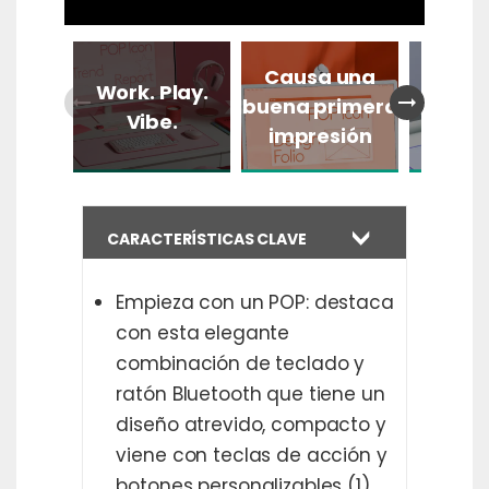
Causa una
Acces
Work. Play.
arrow_right_alt
arrow_right_alt
buena primera
acces
Vibe.
impresión
acces
CARACTERÍSTICAS CLAVE
Empieza con un POP: destaca
con esta elegante
combinación de teclado y
ratón Bluetooth que tiene un
diseño atrevido, compacto y
viene con teclas de acción y
botones personalizables (1)