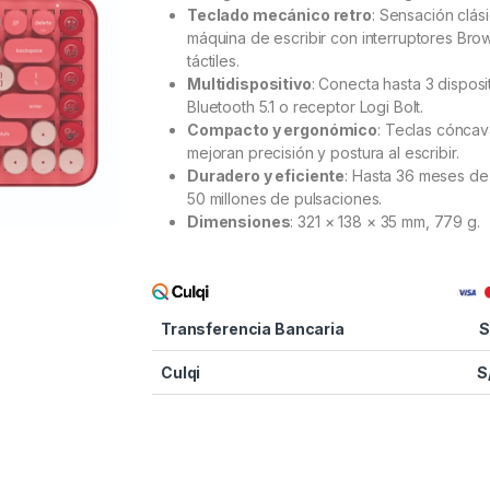
Teclado mecánico retro
: Sensación clás
máquina de escribir con interruptores Bro
táctiles.
Multidispositivo
: Conecta hasta 3 disposi
Bluetooth 5.1 o receptor Logi Bolt.
Compacto y ergonómico
: Teclas cónca
mejoran precisión y postura al escribir.
Duradero y eficiente
: Hasta 36 meses de 
50 millones de pulsaciones.
Dimensiones
: 321 × 138 × 35 mm, 779 g.
Transferencia Bancaria
S
Culqi
S