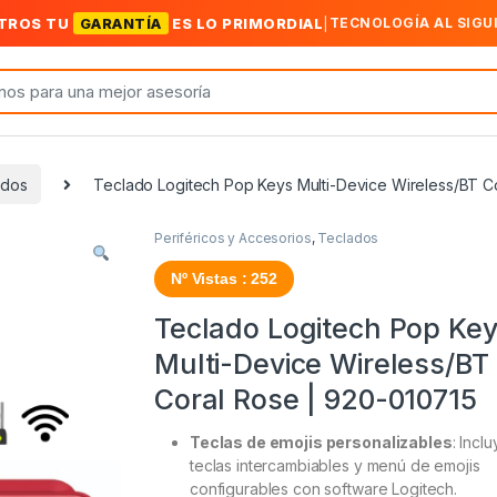
TROS TU
GARANTÍA
ES LO PRIMORDIAL
|
TECNOLOGÍA AL SIGU
ados
Teclado Logitech Pop Keys Multi-Device Wireless/BT C
Periféricos y Accesorios
,
Teclados
Nº Vistas : 252
Teclado Logitech Pop Ke
Multi-Device Wireless/BT
Coral Rose | 920-010715
Teclas de emojis personalizables
: Incl
teclas intercambiables y menú de emojis
configurables con software Logitech.