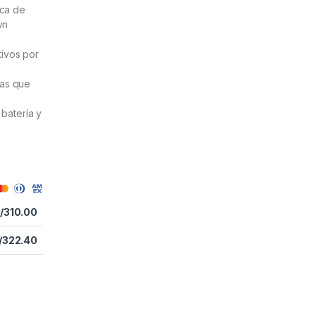
ica de
wn
tivos por
vas que
batería y
/
310.00
/
322.40