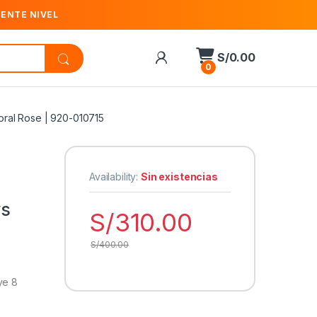
IENTE NIVEL
S/
0.00
0
oral Rose | 920-010715
Availability:
Sin existencias
ys
S/
310.00
S/
400.00
uye 8