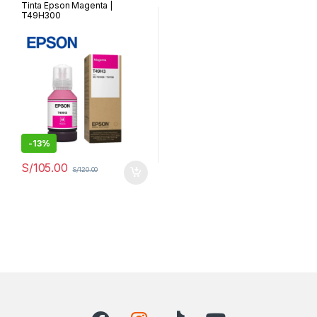
Tinta Epson Magenta |
T49H300
-
13%
S/
105.00
S/
120.00