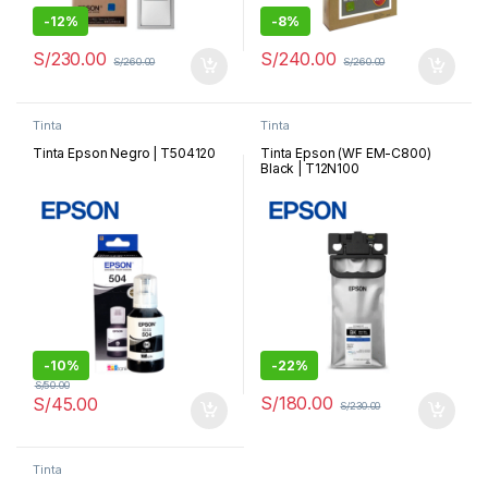
-
12%
-
8%
S/
230.00
S/
240.00
S/
260.00
S/
260.00
Tinta
Tinta
Tinta Epson Negro | T504120
Tinta Epson (WF EM-C800)
Black | T12N100
-
10%
-
22%
S/
50.00
S/
180.00
S/
45.00
S/
230.00
Tinta