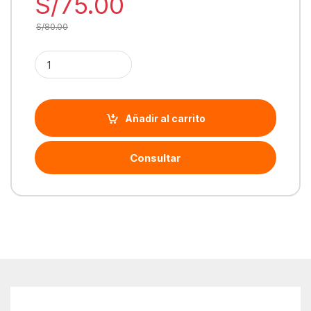
S/
75.00
S/
80.00
Cantidad Tinta de sublimación Epson Magenta | T49M320
Añadir al carrito
Consultar