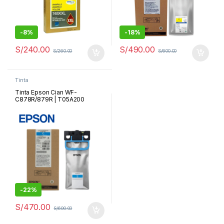
-
8%
-
18%
S/
240.00
S/
490.00
S/
260.00
S/
600.00
Tinta
Tinta Epson Cian WF-
C878R/879R | T05A200
-
22%
S/
470.00
S/
600.00