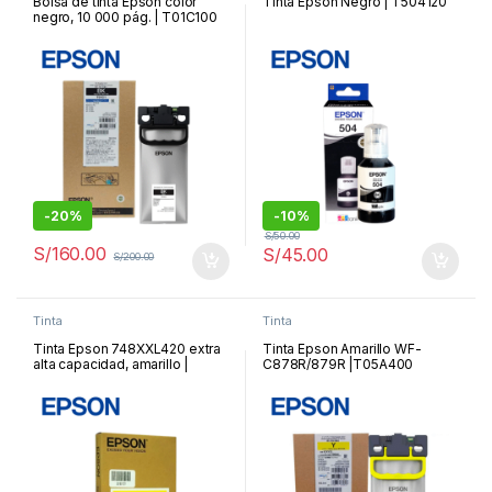
Bolsa de tinta Epson color
Tinta Epson Negro | T504120
negro, 10 000 pág. | T01C100
-
20%
-
10%
S/
50.00
S/
160.00
S/
45.00
S/
200.00
Tinta
Tinta
Tinta Epson 748XXL420 extra
Tinta Epson Amarillo WF-
alta capacidad, amarillo |
C878R/879R |T05A400
748XXL420