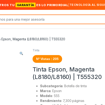
TROS TU
GARANTÍA
ES LO PRIMORDIAL
|
TECNOLOGÍA AL SIGU
a Epson, Magenta (L8180/L8160) | T555320
Tinta
Nº Vistas : 205
Tinta Epson, Magenta
(L8180/L8160) | T555320
Subcategoría
: Botella de tinta
Marca
: Epson
Modelo
: 555
Rendimiento
: 7,300 páginas