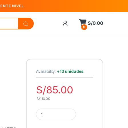
IENTE NIVEL
S/
0.00
0
Availability:
+10 unidades
S/
85.00
S/
110.00
Cantidad Tinta Epson, Magenta (L8180/L8160) | 