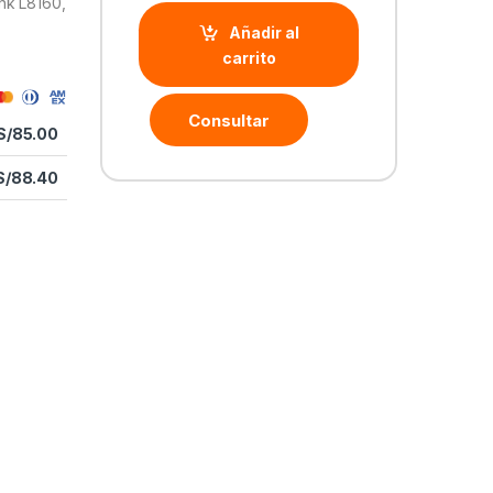
nk L8160,
Añadir al
carrito
Consultar
S/
85.00
S/
88.40