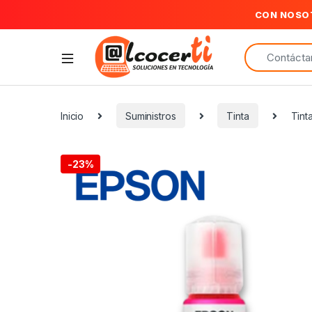
CON NOSO
Search for:
Inicio
Suministros
Tinta
Tint
-
23%