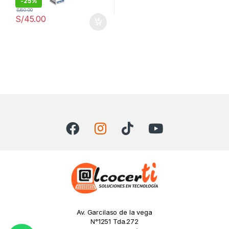
-
25%
S/
60.00
S/
45.00
Av. Garcilaso de la vega
N°1251 Tda.272