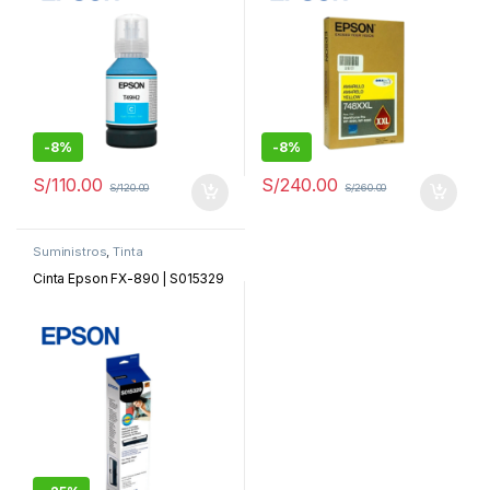
-
8%
-
8%
S/
110.00
S/
240.00
S/
120.00
S/
260.00
Suministros
,
Tinta
Cinta Epson FX-890 | S015329