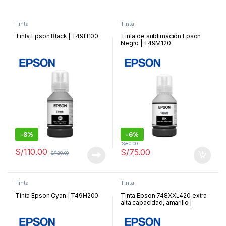
Tinta
Tinta
Tinta Epson Black | T49H100
Tinta de sublimación Epson
Negro | T49M120
-
8%
-
6%
S/
80.00
S/
110.00
S/
75.00
S/
120.00
Tinta
Tinta
Tinta Epson Cyan | T49H200
Tinta Epson 748XXL420 extra
alta capacidad, amarillo |
748XXL420