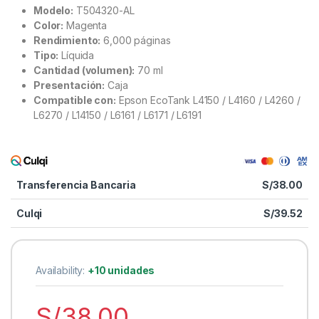
Modelo:
T504320-AL
Color:
Magenta
Rendimiento:
6,000 páginas
Tipo:
Líquida
Cantidad (volumen):
70 ml
Presentación:
Caja
Compatible con:
Epson EcoTank L4150 / L4160 / L4260 /
L6270 / L14150 / L6161 / L6171 / L6191
Transferencia Bancaria
S/
38.00
Culqi
S/
39.52
Availability:
+10 unidades
S/
38.00