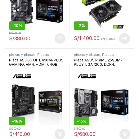
-
10%
-
7%
S/
420.00
S/
1,400.00
S/
380.00
S/
1,500.00
piezas y placas
,
Placas
piezas y placas
,
Placas
Placa ASUS TUF B450M-PLUS
Placa ASUS PRIME Z590M-
GAMING, AM4, HDMI, 64GB
PLUS, LGA 1200, DDR4,
DDR4 | 90MB0YQ0-AMD
DP/HDMI/DVI, SATA 6Gb/s,
AURA Sync RGB, USB 3.2
Type-C | PRIME Z590M-PLUS
-
18%
-
15%
S/
500.00
S/
800.00
S/
410.00
S/
680.00