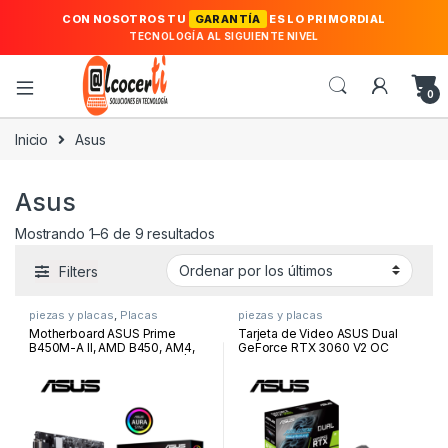
CON NOSOTROS TU
GARANTÍA
ES LO PRIMORDIAL
TECNOLOGÍA AL SIGUIENTE NIVEL
0
Inicio
Asus
Asus
Ordenado por los últimos
Mostrando 1–6 de 9 resultados
Filters
piezas y placas
,
Placas
piezas y placas
Motherboard ASUS Prime
Tarjeta de Video ASUS Dual
B450M-A II, AMD B450, AM4,
GeForce RTX 3060 V2 OC
VGA, HDMI, DVI-D, USB 3.2 |
Edition, 12GB GDDR6, PCI-
PRIME B450M-A II
Express 4.0 | DUAL-RTX3060-
O12G-V2