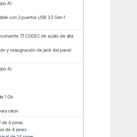
ipo A)
ible con 2 puertos USB 3.2 Gen 1
volvente 7.1 CODEC de audio de alta
ión y reasignación de jack del panel
ipo A)
de 1 Gb
para ratón
U de 4 pines
sis de 4 pines
cipal de 24 pines