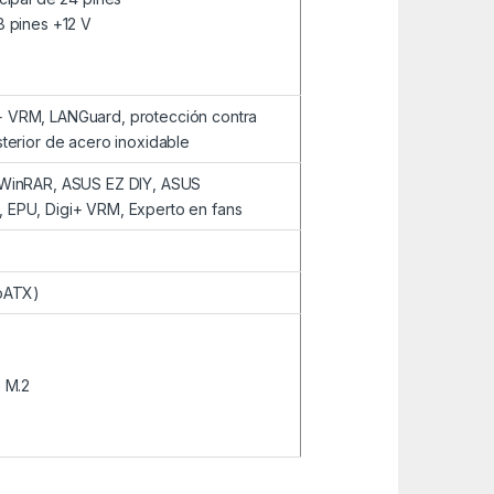
8 pines +12 V
+ VRM, LANGuard, protección contra
sterior de acero inoxidable
, WinRAR, ASUS EZ DIY, ASUS
 EPU, Digi+ VRM, Experto en fans
roATX)
D M.2