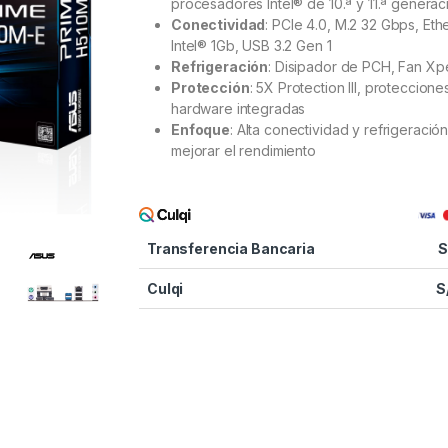
procesadores Intel® de 10.ª y 11.ª generac
Conectividad
: PCIe 4.0, M.2 32 Gbps, Eth
Intel® 1Gb, USB 3.2 Gen 1
Refrigeración
: Disipador de PCH, Fan Xp
Protección
: 5X Protection III, proteccione
hardware integradas
Enfoque
: Alta conectividad y refrigeració
mejorar el rendimiento
Transferencia Bancaria
S
Culqi
S