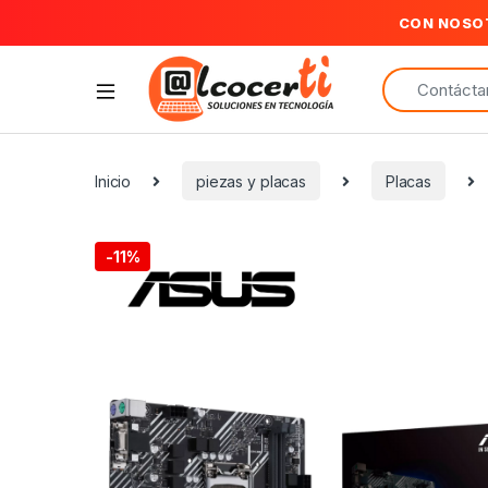
CON NOSO
Search for:
Inicio
piezas y placas
Placas
-
11%