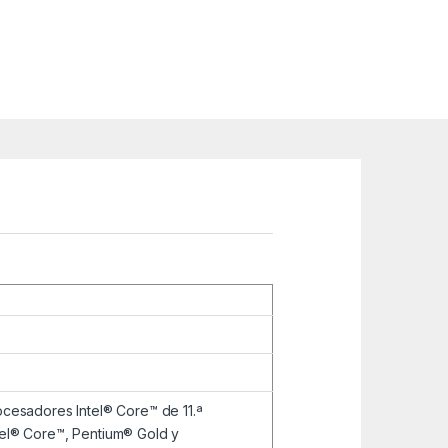
cesadores Intel® Core™ de 11.ª
el® Core™, Pentium® Gold y