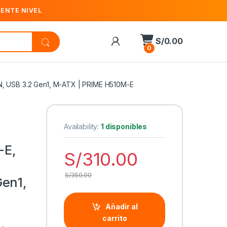
IENTE NIVEL
S/
0.00
0
AN, USB 3.2 Gen1, M-ATX | PRIME H510M-E
Availability:
1 disponibles
-E,
S/
310.00
S/
350.00
Gen1,
Añadir al
carrito