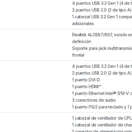
4 puertos USB 3.2 Gen 1 (4 de t
2 puertos USB 2.0 (2 de tipo A)
1 cabezal USB 3.2 Gen 1 compat
adicionales
Realtek ALC887/897, sonido en
definición
Soporte para jack multitransmis
frontal
4 puertos USB 3.2 Gen 1 (4 de t
2 puertos USB 2.0 (2 de tipo A)
1 puerto DVI-D
1 puerto HDMI™
1 puerto Ethernet Intel® I219-V 
3 conectores de audio
1 puerto PS/2 para teclado y 1 
1 cabezal de ventilador de CP
1 cabezal de ventilador de cha
1 conector de alimentación prin