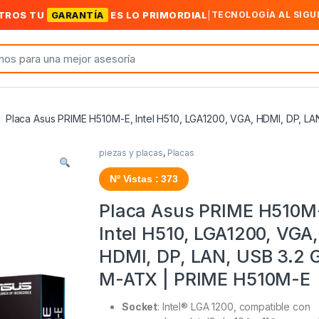
TROS TU
GARANTÍA
ES LO PRIMORDIAL
|
TECNOLOGÍA AL SIGU
Placa Asus PRIME H510M-E, Intel H510, LGA1200, VGA, HDMI, DP, L
piezas y placas
,
Placas
Nº Vistas : 373
Placa Asus PRIME H510M
Intel H510, LGA1200, VGA,
HDMI, DP, LAN, USB 3.2 
M-ATX | PRIME H510M-E
Socket
: Intel® LGA 1200, compatible con