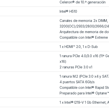
Celeron® de 10.ª generación
Intel® H510
Canales de memoria: 2x DIMM,
3200(OC)/2933/2800/2666/240
Arquitectura de memoria de do
Compatible con Intel® Extreme
1 x HDMI™ 2.0, 1 x D-Sub
1 ranura PCIe 4.0/3.0 x16 (11ª G
x16)
2 ranuras PCIe 3.0 x1
1 ranura M.2 (PCIe 3.0 x4 y SAT
4 puertos SATA 6Gb/s
Compatible con Intel® Rapid Sto
Preparado para Intel® Optane
1 x Intel® I219-V 1 Gb Etherne