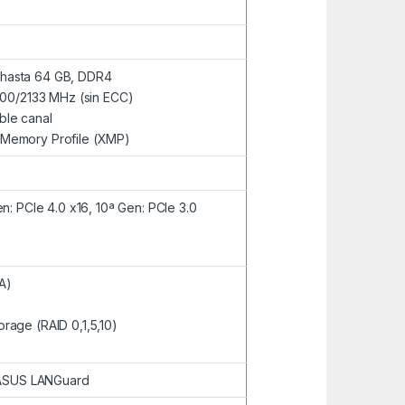
 hasta 64 GB, DDR4
0/2133 MHz (sin ECC)
ble canal
 Memory Profile (XMP)
en: PCIe 4.0 x16, 10ª Gen: PCIe 3.0
A)
rage (RAID 0,1,5,10)
™
t, ASUS LANGuard