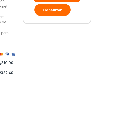
ión
ernet
Consultar
ert
s de
n para
/
310.00
/
322.40