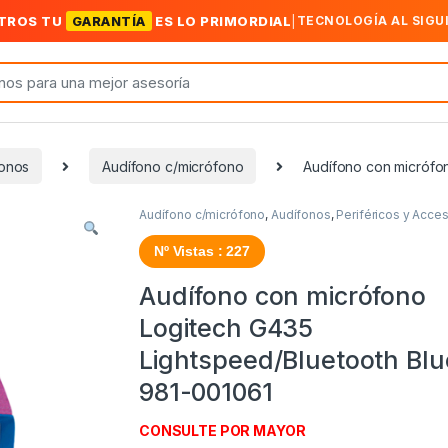
TROS TU
GARANTÍA
ES LO PRIMORDIAL
|
TECNOLOGÍA AL SIGU
fonos
Audífono c/micrófono
Audífono con micrófon
Audífono c/micrófono
,
Audífonos
,
Periféricos y Acce
Nº Vistas : 227
Audífono con micrófono
Logitech G435
Lightspeed/Bluetooth Blu
981-001061
CONSULTE POR MAYOR