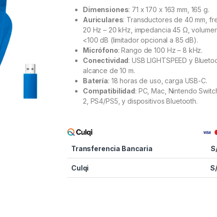
Dimensiones
: 71 x 170 x 163 mm, 165 g.
Auriculares
: Transductores de 40 mm, fr
20 Hz – 20 kHz, impedancia 45 Ω, volume
<100 dB (limitador opcional a 85 dB).
Micrófono
: Rango de 100 Hz – 8 kHz.
Conectividad
: USB LIGHTSPEED y Bluetoo
alcance de 10 m.
Batería
: 18 horas de uso, carga USB-C.
Compatibilidad
: PC, Mac, Nintendo Switc
2, PS4/PS5, y dispositivos Bluetooth.
Transferencia Bancaria
S
Culqi
S