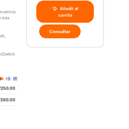
Añadir al
ecuencia
carrito
n máx.
Consultar
th,
h/Switch
/
250.00
/
260.00