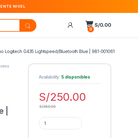
IENTE NIVEL
S/
0.00
0
o Logitech G435 Lightspeed/Bluetooth Blue | 981-001061
sorios
Availability:
5 disponibles
S/
250.00
S/
350.00
e |
Cantidad Audífono con micrófono Logitech G435 