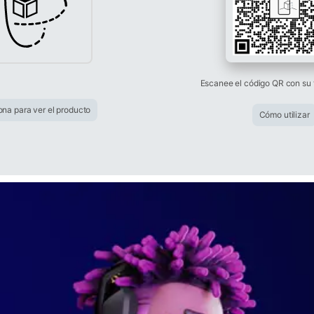
Escanee el código QR con su 
ona para ver el producto
Cómo utilizar