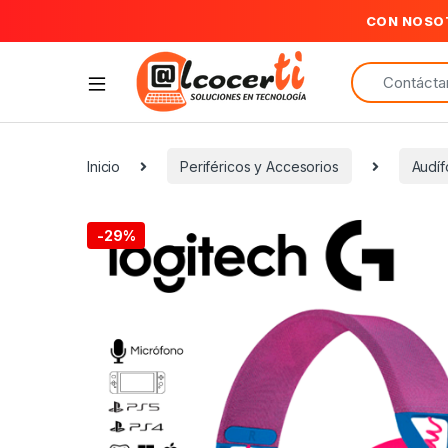
CON NOSO
Search for:
Inicio
Periféricos y Accesorios
Audí
-
29%