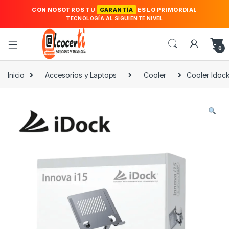
CON NOSOTROS TU
GARANTÍA
ES LO PRIMORDIAL
TECNOLOGÍA AL SIGUIENTE NIVEL
0
Inicio
Accesorios y Laptops
Cooler
Cooler Idock