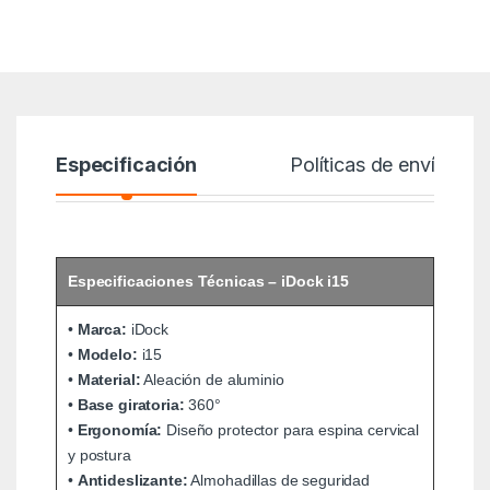
Especificación
Políticas de envío
Especificaciones Técnicas – iDock i15
•
Marca:
iDock
•
Modelo:
i15
•
Material:
Aleación de aluminio
•
Base giratoria:
360°
•
Ergonomía:
Diseño protector para espina cervical
y postura
•
Antideslizante:
Almohadillas de seguridad