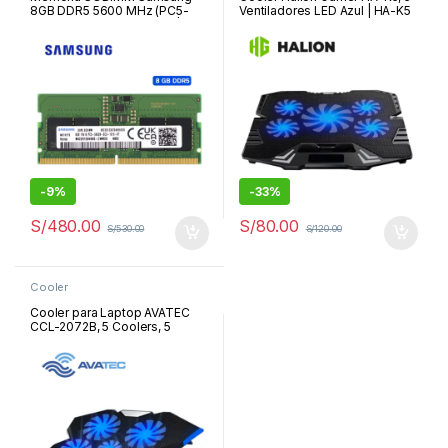
8GB DDR5 5600 MHz (PC5-
Ventiladores LED Azul | HA-K5
44800), 1Rx16, CL46, 1.1V |
M425R1GB4BB0-CWM
-
9%
-
33%
S/
480.00
S/
80.00
S/
530.00
S/
120.00
Cooler
Cooler para Laptop AVATEC
CCL-2072B, 5 Coolers, 5
Niveles de Inclinación, Hasta
15.6″ | CCL-2072B