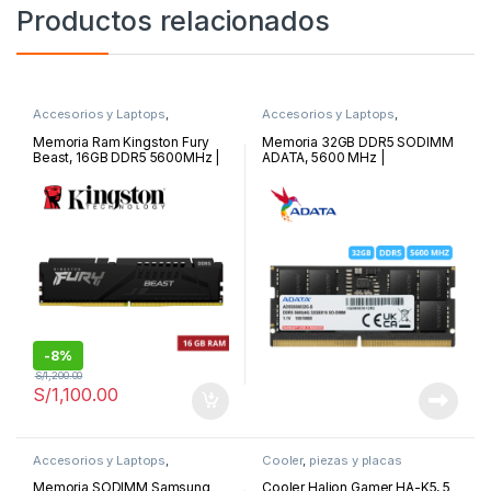
Productos relacionados
Accesorios y Laptops
,
Accesorios y Laptops
,
Memorias
Memorias
Memoria Ram Kingston Fury
Memoria 32GB DDR5 SODIMM
Beast, 16GB DDR5 5600MHz |
ADATA, 5600 MHz |
KF556C40BB-16
AD5S560032G-S
-
8%
S/
1,200.00
S/
1,100.00
Accesorios y Laptops
,
Cooler
,
piezas y placas
Memorias
Memoria SODIMM Samsung
Cooler Halion Gamer HA-K5, 5