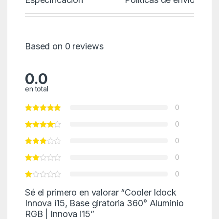
Based on 0 reviews
0.0
en total
0
0
0
0
0
Sé el primero en valorar “Cooler Idock
Innova i15, Base giratoria 360° Aluminio
RGB | Innova i15”