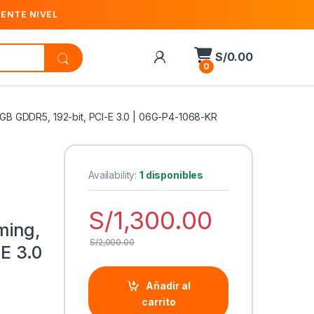
IENTE NIVEL
S/
0.00
0
B GDDR5, 192-bit, PCI-E 3.0 | 06G-P4-1068-KR
Availability:
1 disponibles
S/
1,300.00
ming,
S/
2,000.00
E 3.0
Añadir al
carrito