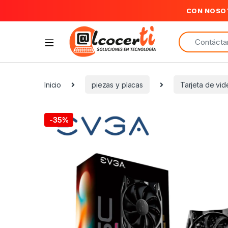
CON NOSO
Search for:
Inicio
piezas y placas
Tarjeta de vi
-
35%