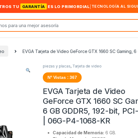
TROS TU
GARANTÍA
ES LO PRIMORDIAL
|
TECNOLOGÍA AL SIGU
deo
EVGA Tarjeta de Video GeForce GTX 1660 SC Gaming, 6 G
piezas y placas
,
Tarjeta de video
Nº Vistas : 367
EVGA Tarjeta de Video
GeForce GTX 1660 SC Ga
6 GB GDDR5, 192-bit, PCI-
| 06G-P4-1068-KR
Capacidad de Memoria:
6 GB.