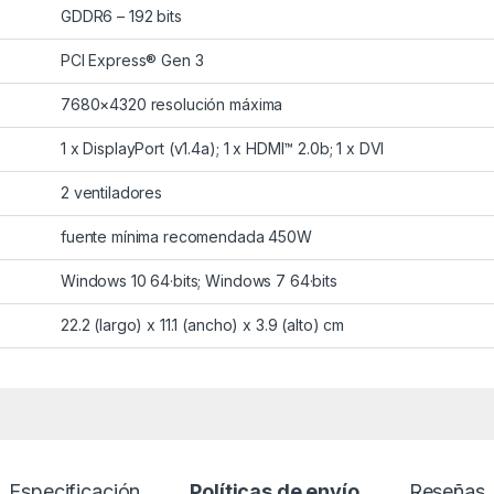
GDDR6 – 192 bits
PCI Express® Gen 3
7680×4320 resolución máxima
1 x DisplayPort (v1.4a); 1 x HDMI™ 2.0b; 1 x DVI
2 ventiladores
fuente mínima recomendada 450W
Windows 10 64·bits; Windows 7 64·bits
22.2 (largo) x 11.1 (ancho) x 3.9 (alto) cm
Especificación
Políticas de envío
Reseñas