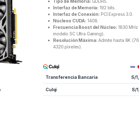
Tipo de Memoria:
GDDR5.
Interfaz de Memoria:
192 bits.
Interfaz de Conexión:
PCI Express 3.0.
Núcleos CUDA:
1408.
Frecuencia Boost del Núcleo:
1830 MHz 
modelo SC Ultra Gaming).
Resolución Máxima:
Admite hasta 8K (7
4320 píxeles).
Transferencia Bancaria
S/
1
Culqi
S/
1