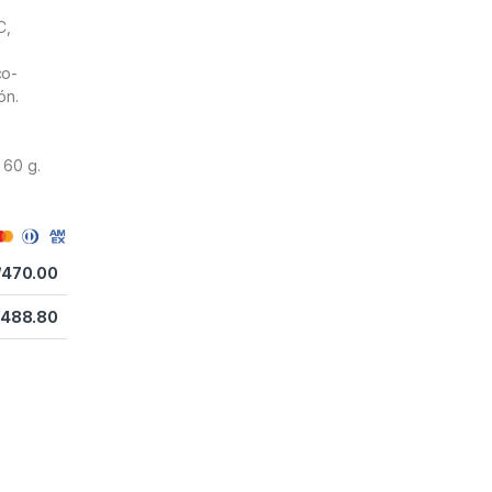
C,
co-
ón.
 60 g.
/
470.00
488.80