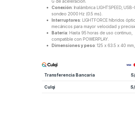
G de aceleración.
Conexión
: Inalámbrica LIGHTSPEED, USB-
sondeo 2000 Hz (0.5 ms).
Interruptores
: LIGHTFORCE híbridos ópti
mecánicos para mayor velocidad y precisi
Batería
: Hasta 95 horas de uso continuo,
compatible con POWERPLAY.
Dimensiones y peso
: 125 x 63.5 x 40 mm,
Transferencia Bancaria
S
Culqi
S/