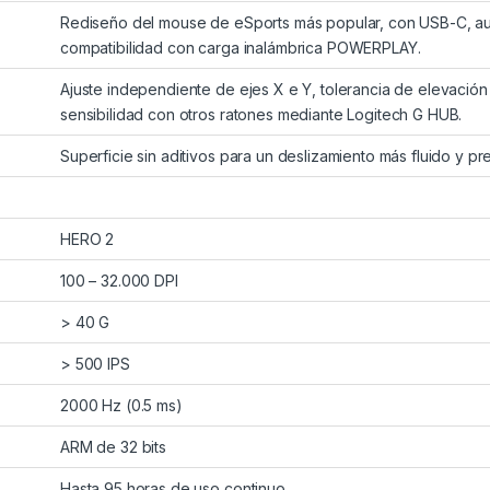
Rediseño del mouse de eSports más popular, con USB-C, au
compatibilidad con carga inalámbrica POWERPLAY.
Ajuste independiente de ejes X e Y, tolerancia de elevación
sensibilidad con otros ratones mediante Logitech G HUB.
Superficie sin aditivos para un deslizamiento más fluido y pre
HERO 2
100 – 32.000 DPI
> 40 G
> 500 IPS
2000 Hz (0.5 ms)
ARM de 32 bits
Hasta 95 horas de uso continuo