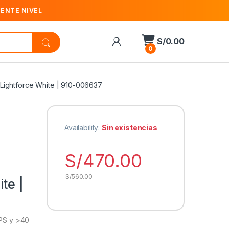
IENTE NIVEL
S/
0.00
0
/Lightforce White | 910-006637
Availability:
Sin existencias
S/
470.00
S/
560.00
te |
IPS y >40