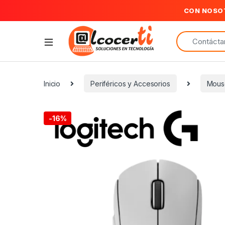
CON NOSO
Search for:
Inicio
Periféricos y Accesorios
Mous
-
16%