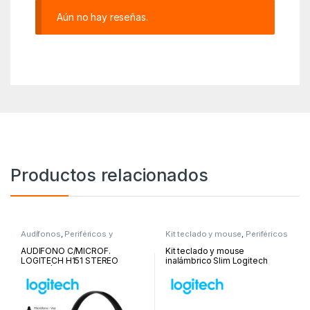
Aún no hay reseñas.
Productos relacionados
Audífonos
,
Periféricos y
Kit teclado y mouse
,
Periféricos
Accesorios
y Accesorios
AUDIFONO C/MICROF.
Kit teclado y mouse
LOGITECH H151 STEREO
inalámbrico Slim Logitech
BLACK | 981-000587
MK470, USB, negro | 920-
009266