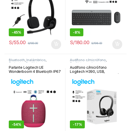
-
45%
-
8%
S/
55.00
S/
180.00
S/
100.00
S/
196.00
Bluetooth
,
Inalámbrico
,
Audífono c/micrófono
,
Parlantes
,
Periféricos y
Periféricos y Accesorios
Accesorios
Parlante Logitech UE
Audífono c/micrófono
Wonderboom 4 Bluetooth IP67
Logitech H390, USB,
14H USB-C Hyper Pink |984-
cancelación de ruido, negro |
001890
981-000014
-
54%
-
17%