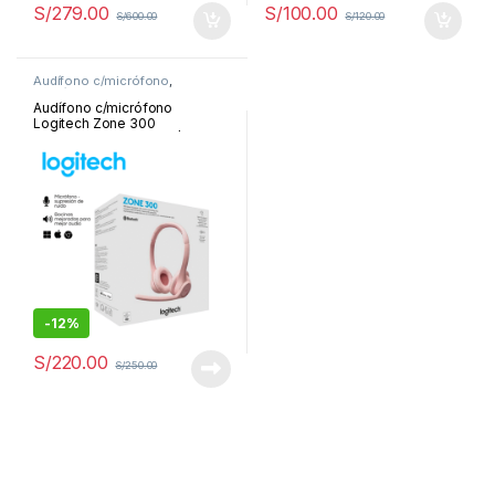
S/
279.00
S/
100.00
S/
600.00
S/
120.00
Audífono c/micrófono
,
Periféricos y Accesorios
Audífono c/micrófono
Logitech Zone 300
Bluetooth/20Hrs Rose | 981-
001411
-
12%
S/
220.00
S/
250.00