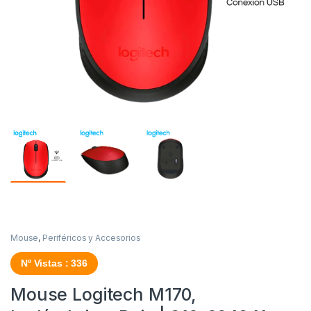
Mouse
,
Periféricos y Accesorios
Nº Vistas : 336
Mouse Logitech M170,