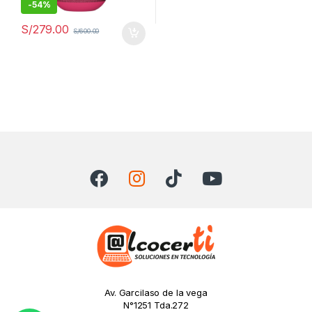
-
54%
S/
279.00
S/
600.00
Av. Garcilaso de la vega
N°1251 Tda.272