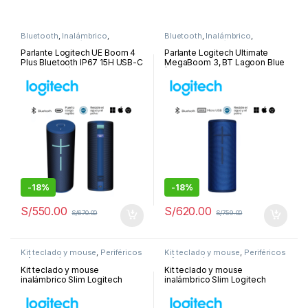
Bluetooth
,
Inalámbrico
,
Bluetooth
,
Inalámbrico
,
Parlantes
,
Periféricos y
Parlantes
,
Periféricos y
Accesorios
Accesorios
Parlante Logitech UE Boom 4
Parlante Logitech Ultimate
Plus Bluetooth IP67 15H USB-C
MegaBoom 3, BT Lagoon Blue
Cobalt Blue | 984-001967
| 984-001392
-
18%
-
18%
S/
550.00
S/
620.00
S/
670.00
S/
759.00
Kit teclado y mouse
,
Periféricos
Kit teclado y mouse
,
Periféricos
y Accesorios
y Accesorios
Kit teclado y mouse
Kit teclado y mouse
inalámbrico Slim Logitech
inalámbrico Slim Logitech
MK470, USB, negro | 920-
MK470, USB, Rose | 920-
009266
011312