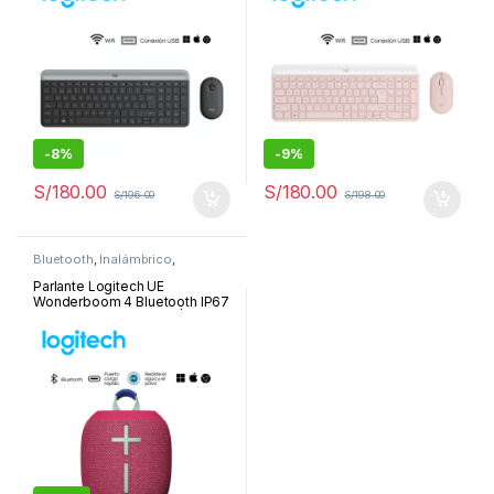
-
8%
-
9%
S/
180.00
S/
180.00
S/
196.00
S/
198.00
Bluetooth
,
Inalámbrico
,
Parlantes
,
Periféricos y
Accesorios
Parlante Logitech UE
Wonderboom 4 Bluetooth IP67
14H USB-C Hyper Pink |984-
001890