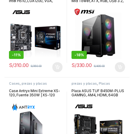
Intel H510, LGA1200, VGA,
Mid Tower, ATX, RGB, USB 3.2,
HDMI, DP, LAN, USB 3.2 Gen1,
USB Tipo C, Sin Fuente | MAG
M-ATX | PRIME H510M-E
FORGE M100A
-
11%
-
18%
S/
310.00
S/
330.00
S/
350.00
S/
400.00
Cases
,
piezas y placas
piezas y placas
,
Placas
Case Antryx Mini Extreme XS-
Placa ASUS TUF B450M-PLUS
120, Fuente 350W | XS-120
GAMING, AM4, HDMI, 64GB
DDR4 | 90MB0YQ0-AMD