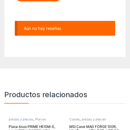
Aún no hay reseñas.
Productos relacionados
piezas y placas
,
Placas
Cases
,
piezas y placas
Placa Asus PRIME H510M-E,
MSI Case MAG FORGE 100R,