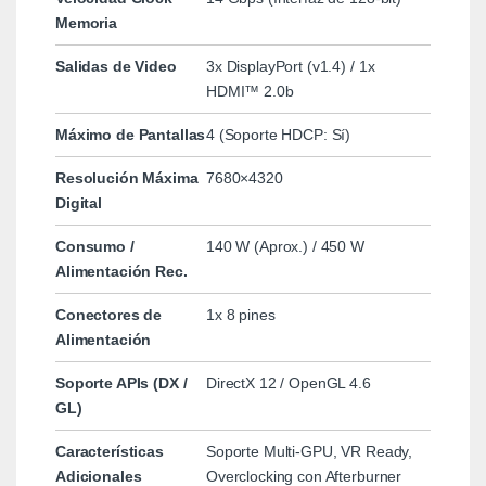
Memoria
Salidas de Video
3x DisplayPort (v1.4) / 1x
HDMI™ 2.0b
Máximo de Pantallas
4 (Soporte HDCP: Sí)
Resolución Máxima
7680×4320
Digital
Consumo /
140 W (Aprox.) / 450 W
Alimentación Rec.
Conectores de
1x 8 pines
Alimentación
Soporte APIs (DX /
DirectX 12 / OpenGL 4.6
GL)
Características
Soporte Multi-GPU, VR Ready,
Adicionales
Overclocking con Afterburner