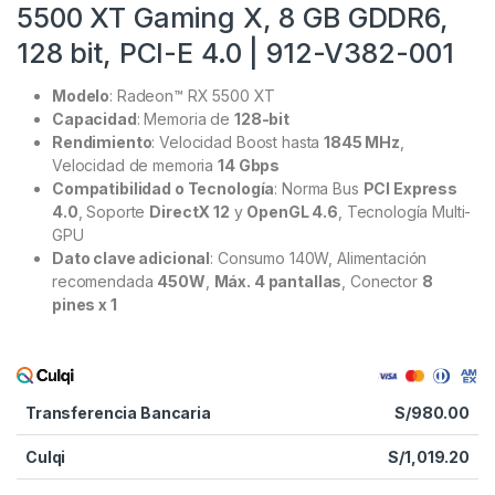
5500 XT Gaming X, 8 GB GDDR6,
128 bit, PCI-E 4.0 | 912-V382-001
Modelo
: Radeon™ RX 5500 XT
Capacidad
: Memoria de
128-bit
Rendimiento
: Velocidad Boost hasta
1845 MHz
,
Velocidad de memoria
14 Gbps
Compatibilidad o Tecnología
: Norma Bus
PCI Express
4.0
, Soporte
DirectX 12
y
OpenGL 4.6
, Tecnología Multi-
GPU
Dato clave adicional
: Consumo 140W, Alimentación
recomendada
450W
,
Máx. 4 pantallas
, Conector
8
pines x 1
Transferencia Bancaria
S/
980.00
Culqi
S/
1,019.20