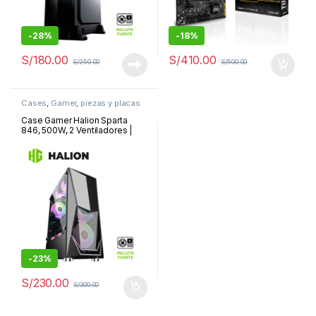
-
28%
-
18%
S/
180.00
S/
410.00
S/
250.00
S/
500.00
Cases
,
Gamer
,
piezas y placas
Case Gamer Halion Sparta
846, 500W, 2 Ventiladores |
Sparta 846
-
23%
S/
230.00
S/
300.00