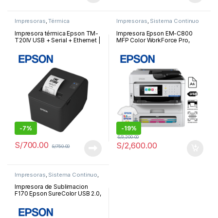
Impresoras
,
Térmica
Impresoras
,
Sistema Continuo
Impresora térmica Epson TM-
Impresora Epson EM-C800
T20IV USB + Serial + Ethernet |
MFP Color WorkForce Pro,
C31CL47022
Imprime/Escanea/Copia/Fax/U
SB/WLAN/LAN | EM-C800
-
7%
-
19%
S/
3,200.00
S/
700.00
S/
2,600.00
S/
750.00
Impresoras
,
Sistema Continuo
,
Sublimación
Impresora de Sublimacion
F170 Epson SureColor USB 2.0,
Wi-Fi | F170