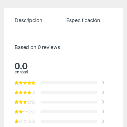
Descripción
Especificación
P
Based on 0 reviews
0.0
en total
0
0
0
0
0