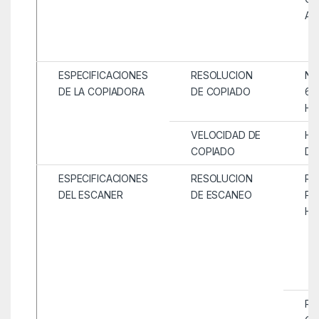
AM
ESPECIFICACIONES
RESOLUCION
NE
DE LA COPIADORA
DE COPIADO
60
HA
VELOCIDAD DE
HA
COPIADO
DÚ
ESPECIFICACIONES
RESOLUCION
RE
DEL ESCANER
DE ESCANEO
PO
HA
RE