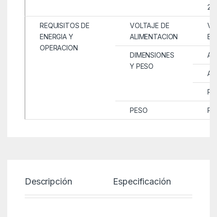
27
REQUISITOS DE
VOLTAJE DE
VO
ENERGIA Y
ALIMENTACION
EN
OPERACION
DIMENSIONES
AL
Y PESO
AN
PR
PESO
PE
Descripción
Especificación
P