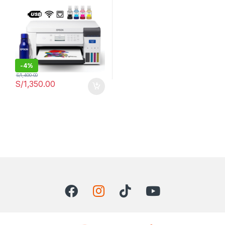
-
4%
S/
1,400.00
S/
1,350.00