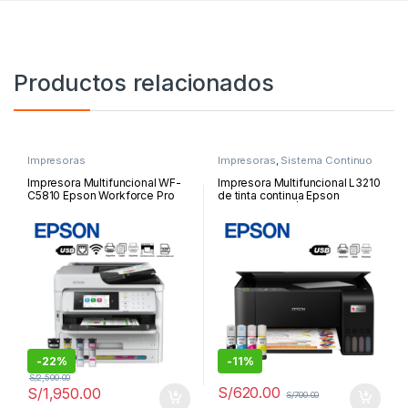
Productos relacionados
Impresoras
Impresoras
,
Sistema Continuo
Impresora Multifuncional WF-
Impresora Multifuncional L3210
C5810 Epson Workforce Pro
de tinta continua Epson
Imprime/Escanea/Copia/Fax/L
EcoTank , USB | L3210
AN/WiFi/USB | WF-C5810
-
22%
-
11%
S/
2,500.00
S/
620.00
S/
1,950.00
S/
700.00