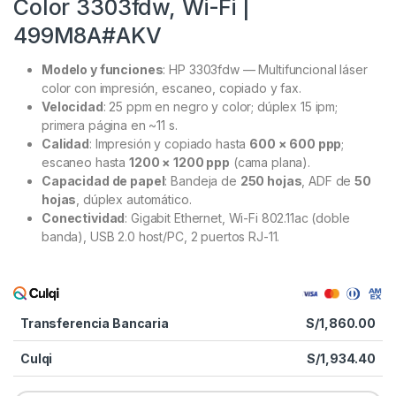
Color 3303fdw, Wi-Fi |
499M8A#AKV
Modelo y funciones
: HP 3303fdw — Multifuncional láser
color con impresión, escaneo, copiado y fax.
Velocidad
: 25 ppm en negro y color; dúplex 15 ipm;
primera página en ~11 s.
Calidad
: Impresión y copiado hasta
600 × 600 ppp
;
escaneo hasta
1200 × 1200 ppp
(cama plana).
Capacidad de papel
: Bandeja de
250 hojas
, ADF de
50
hojas
, dúplex automático.
Conectividad
: Gigabit Ethernet, Wi-Fi 802.11ac (doble
banda), USB 2.0 host/PC, 2 puertos RJ-11.
Transferencia Bancaria
S/
1,860.00
Culqi
S/
1,934.40