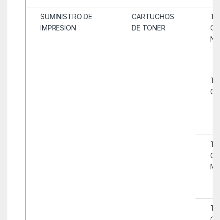
SUMINISTRO DE
CARTUCHOS
TO
IMPRESION
DE TONER
CO
NE
TO
CO
TO
CO
MA
TO
CO