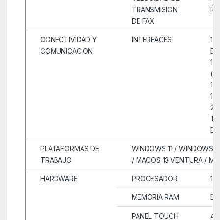
TRANSMISION
PA
DE FAX
CONECTIVIDAD Y
INTERFACES
1 
COMUNICACION
BA
1 
(D
1 
1 
2 
TE
ET
PLATAFORMAS DE
WINDOWS 11 / WINDOWS 10
TRABAJO
/ MACOS 13 VENTURA / MA
HARDWARE
PROCESADOR
1.
MEMORIA RAM
ES
PANEL TOUCH
4.