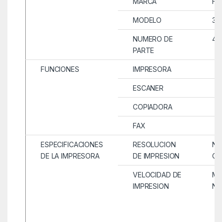
MARCA
HP
MODELO
33
NUMERO DE
49
PARTE
FUNCIONES
IMPRESORA
ESCANER
COPIADORA
FAX
ESPECIFICACIONES
RESOLUCION
NE
DE LA IMPRESORA
DE IMPRESION
CO
VELOCIDAD DE
MA
IMPRESION
NE