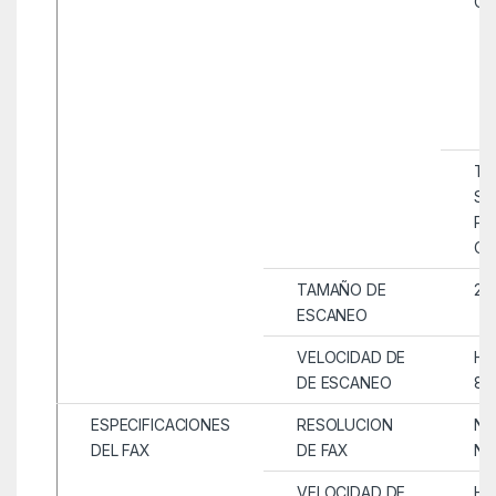
OP
TI
SU
PA
CO
TAMAÑO DE
21
ESCANEO
VELOCIDAD DE
HA
DE ESCANEO
8 
ESPECIFICACIONES
RESOLUCION
NE
DEL FAX
DE FAX
NE
VELOCIDAD DE
HA