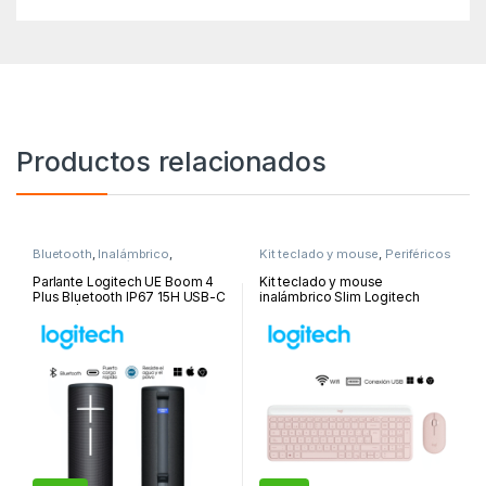
Productos relacionados
Bluetooth
,
Inalámbrico
,
Kit teclado y mouse
,
Periféricos
Parlantes
,
Periféricos y
y Accesorios
Accesorios
Parlante Logitech UE Boom 4
Kit teclado y mouse
Plus Bluetooth IP67 15H USB-C
inalámbrico Slim Logitech
Negro | 984-001968
MK470, USB, Rose | 920-
011312