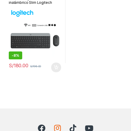
inalámbrico Slim Logitech
MK470, USB, negro | 920-
009266
-
8%
S/
180.00
S/
196.00