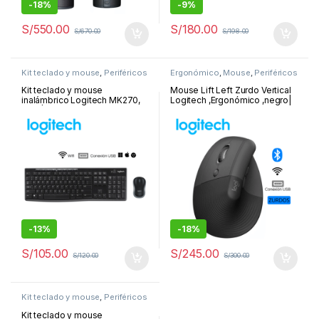
-
18%
-
9%
S/
550.00
S/
180.00
S/
670.00
S/
198.00
Kit teclado y mouse
,
Periféricos
Ergonómico
,
Mouse
,
Periféricos
y Accesorios
y Accesorios
Kit teclado y mouse
Mouse Lift Left Zurdo Vertical
inalámbrico Logitech MK270,
Logitech ,Ergonómico ,negro|
USB | 920-004432
910-006467
-
13%
-
18%
S/
105.00
S/
245.00
S/
120.00
S/
300.00
Kit teclado y mouse
,
Periféricos
y Accesorios
Kit teclado y mouse