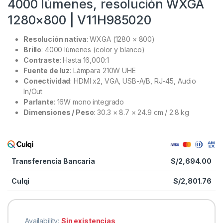
4000 lúmenes, resolución WXGA
1280×800 | V11H985020
Resolución nativa
: WXGA (1280 × 800)
Brillo
: 4000 lúmenes (color y blanco)
Contraste
: Hasta 16,000:1
Fuente de luz
: Lámpara 210W UHE
Conectividad
: HDMI x2, VGA, USB-A/B, RJ-45, Audio
In/Out
Parlante
: 16W mono integrado
Dimensiones / Peso
: 30.3 × 8.7 × 24.9 cm / 2.8 kg
Transferencia Bancaria
S/
2,694.00
Culqi
S/
2,801.76
Availability:
Sin existencias