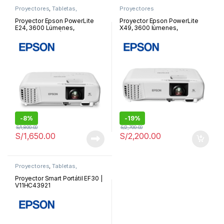
Proyectores
,
Tabletas,
Proyectores
Monitores y Proyectores
Proyector Epson PowerLite
Proyector Epson PowerLite
E24, 3600 Lúmenes,
X49, 3600 lúmenes,
1024×768 XGA | V11HB51021
1024×768, XGA, parlante
monoaural: 5W x 1 |
V11H982020
-
8%
-
19%
S/
1,800.00
S/
2,700.00
S/
1,650.00
S/
2,200.00
Proyectores
,
Tabletas,
Monitores y Proyectores
Proyector Smart Portátil EF30 |
V11HC43921