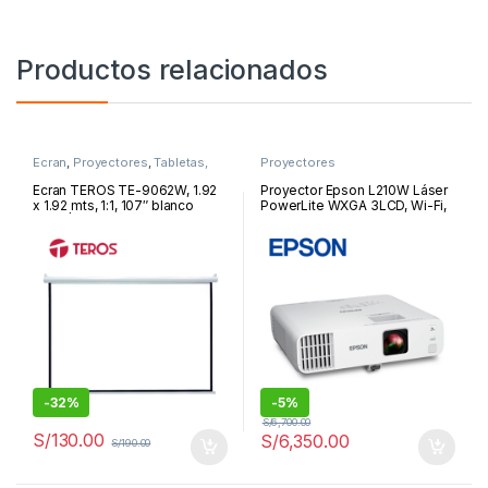
Productos relacionados
Ecran
,
Proyectores
,
Tabletas,
Proyectores
Monitores y Proyectores
Ecran TEROS TE-9062W, 1.92
Proyector Epson L210W Láser
x 1.92 mts, 1:1, 107″ blanco
PowerLite WXGA 3LCD, Wi-Fi,
mate | TE-9062
HDMI x2, Computer In x1, LAN
(RJ-45) x1 | L210W
-
32%
-
5%
S/
6,700.00
S/
130.00
S/
6,350.00
S/
190.00