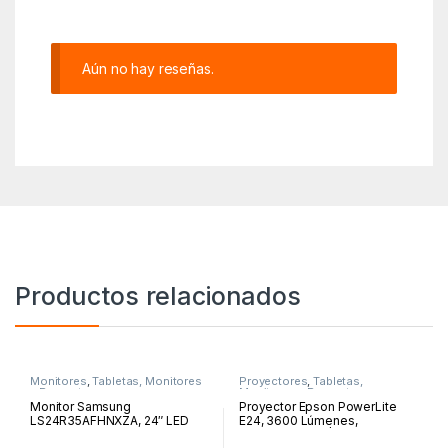
Aún no hay reseñas.
Productos relacionados
Monitores
,
Tabletas, Monitores
Proyectores
,
Tabletas,
y Proyectores
Monitores y Proyectores
Monitor Samsung
Proyector Epson PowerLite
LS24R35AFHNXZA, 24″ LED
E24, 3600 Lúmenes,
FHD 1920×1080, IPS,
1024×768 XGA | V11HB51021