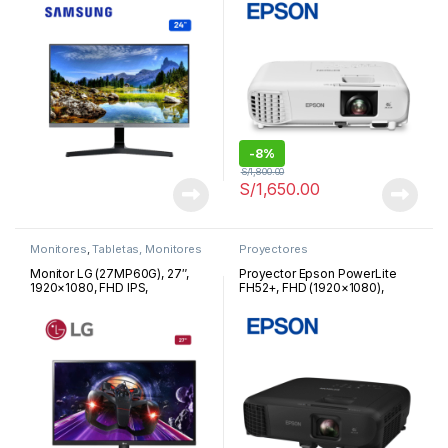
HDMI/VGA | LS24R35AFHNXZA
-
8%
S/
1,800.00
S/
1,650.00
Monitores
,
Tabletas, Monitores
Proyectores
y Proyectores
Monitor LG (27MP60G), 27″,
Proyector Epson PowerLite
1920×1080, FHD IPS,
FH52+, FHD (1920×1080),
HDMI/VGA/DP/Headphone Out
3LCD de 3 chips, contraste de
| 27MP60G
hasta 16.000:1, lámpara de
12.000 horas (Eco), 4000
lúmenes | V11H978021