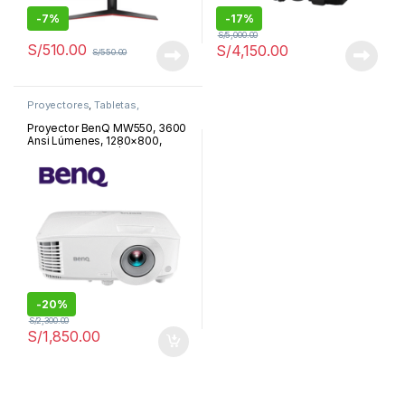
-
7%
-
17%
S/
5,000.00
S/
510.00
S/
4,150.00
S/
550.00
Proyectores
,
Tabletas,
Monitores y Proyectores
Proyector BenQ MW550, 3600
Ansi Lúmenes, 1280×800,
WXGA, 30″-300″ |
9H.JHT77.13L
-
20%
S/
2,300.00
S/
1,850.00