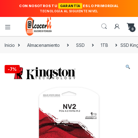
CON NOSOTROS TU
GARANTÍA
ES LO PRIMORDIAL
TECNOLOGÍA AL SIGUIENTE NIVEL
0
Inicio
Almacenamiento
SSD
1TB
SSD Kin
-
7%