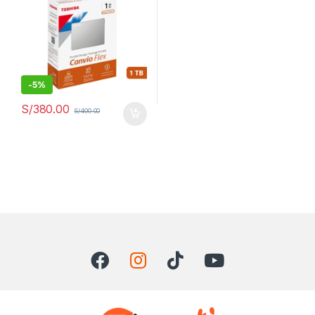
-
5%
S/
380.00
S/
400.00