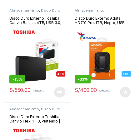
Almacenamiento
,
Disco Duro
Almacenamiento
Externo
Disco Duro Externo Toshiba
Disco Duro Externo Adata
Canvio Basics, 4TB, USB 3.0,
HD710 Pro, 1TB, Negro, USB
2.5″, Negro | HDTB540XK3CA
3.2 | AHD710P-1TU31-CBK
-
15%
-
33%
S/
550.00
S/
400.00
S/
650.00
S/
600.00
Almacenamiento
,
Disco Duro
Externo
Disco Duro Externo Toshiba
Canvio Flex, 1 TB, Plateado |
HDTX110XSCAA