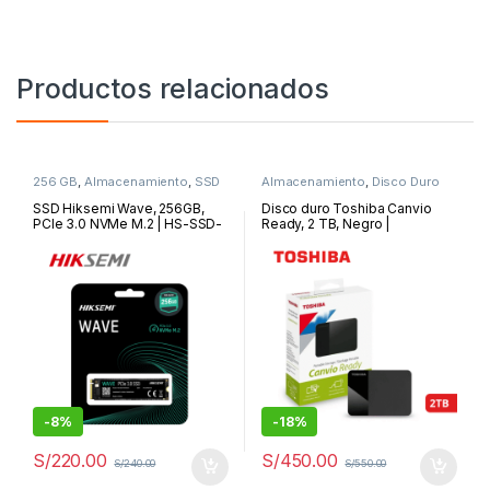
Productos relacionados
256 GB
,
Almacenamiento
,
SSD
Almacenamiento
,
Disco Duro
Externo
SSD Hiksemi Wave, 256GB,
Disco duro Toshiba Canvio
PCIe 3.0 NVMe M.2 | HS-SSD-
Ready, 2 TB, Negro |
WAVE(P)
HDTP320XK3AA
-
8%
-
18%
S/
220.00
S/
450.00
S/
240.00
S/
550.00