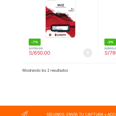
-
7%
-
3%
S/
700.00
S/
800.
S/
650.00
S/
78
Ordenado por los últimos
Mostrando los 2 resultados
SÍGUINOS, ENVÍA TU CAPTURA y ACC