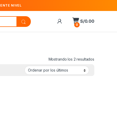
IENTE NIVEL
S/
0.00
0
Ordenado por
Mostrando los 2 resultados