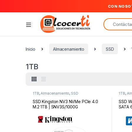
CON NOSO
Search for:
Inicio
Almacenamiento
SSD
1TB
1TB
,
Almacenamiento
,
SSD
1TB
,
Al
SSD Kingston NV3 NVMe PCIe 4.0
SSD We
M.2 1TB | SNV3S/1000G
SATA 6