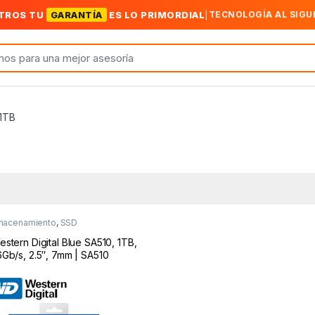
TROS TU
GARANTÍA
ES LO PRIMORDIAL
|
TECNOLOGÍA AL SIGU
1TB
macenamiento
,
SSD
stern Digital Blue SA510, 1TB,
Gb/s, 2.5″, 7mm | SA510