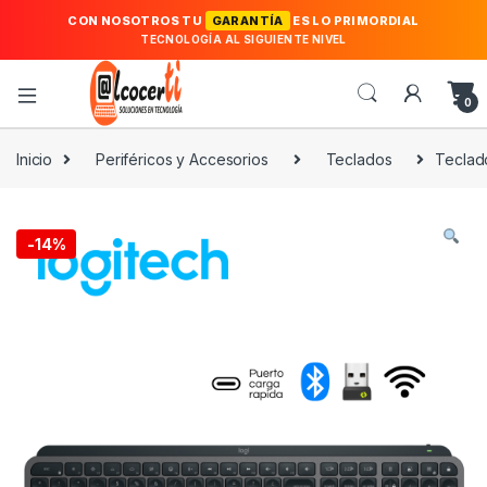
CON NOSOTROS TU
GARANTÍA
ES LO PRIMORDIAL
TECNOLOGÍA AL SIGUIENTE NIVEL
0
Inicio
Periféricos y Accesorios
Teclados
Teclado
-
14%