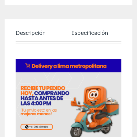
Descripción
Especificación
P