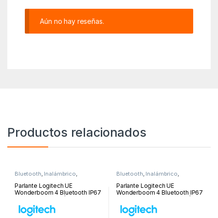
Aún no hay reseñas.
Productos relacionados
Bluetooth
,
Inalámbrico
,
Bluetooth
,
Inalámbrico
,
Parlantes
,
Periféricos y
Parlantes
,
Periféricos y
Accesorios
Accesorios
Parlante Logitech UE
Parlante Logitech UE
Wonderboom 4 Bluetooth IP67
Wonderboom 4 Bluetooth IP67
14H USB-C Black | 984-
14H USB-C Joyous Bright |
001888
984-001891