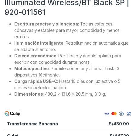
Illuminated Wireless/BT Black SP |
920-011561
Escritura precisa y silenciosa
: Teclas esféricas
cóncavas y estables para mayor comodidad y menos
errores.
Iluminación inteligente
: Retroiluminación automática que
se adapta al entorno.
Diseño ergonómico
: Perfil bajo y ángulo óptimo para
escribir con comodidad durante horas.
Multidispositivo
: Permite conectar y alternar hasta 3
dispositivos fácilmente.
Carga rápida USB-C
: Hasta 10 días con luz activa o 5
meses sin retroiluminación.
Dimensiones
: 430,2 × 131,6 × 20,5 mm, 810 g.
Transferencia Bancaria
S/
430.00
Culqi
S/
447.20