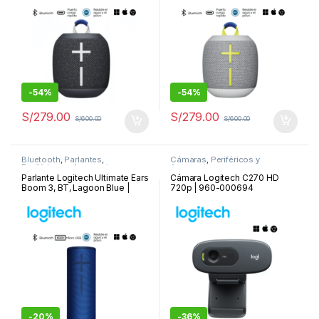
-
54%
-
54%
S/
279.00
S/
279.00
S/
600.00
S/
600.00
Bluetooth
,
Parlantes
,
Cámaras
,
Periféricos y
Periféricos y Accesorios
Accesorios
Parlante Logitech Ultimate Ears
Cámara Logitech C270 HD
Boom 3, BT, Lagoon Blue |
720p | 960-000694
984-001350
-
20%
-
36%