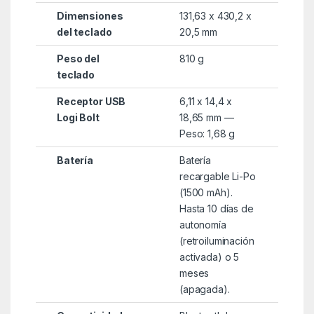
Dimensiones
131,63 x 430,2 x
del teclado
20,5 mm
Peso del
810 g
teclado
Receptor USB
6,11 x 14,4 x
Logi Bolt
18,65 mm —
Peso: 1,68 g
Batería
Batería
recargable Li-Po
(1500 mAh).
Hasta 10 días de
autonomía
(retroiluminación
activada) o 5
meses
(apagada).