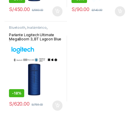
S/
450.00
S/
90.00
S/
560.00
S/
140.00
Bluetooth
,
Inalámbrico
,
Parlantes
,
Periféricos y
Accesorios
Parlante Logitech Ultimate
MegaBoom 3, BT Lagoon Blue
| 984-001392
-
18%
S/
620.00
S/
759.00