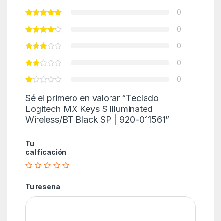
0
0
0
0
0
Sé el primero en valorar “Teclado
Logitech MX Keys S Illuminated
Wireless/BT Black SP | 920-011561”
Tu
calificación
Tu reseña