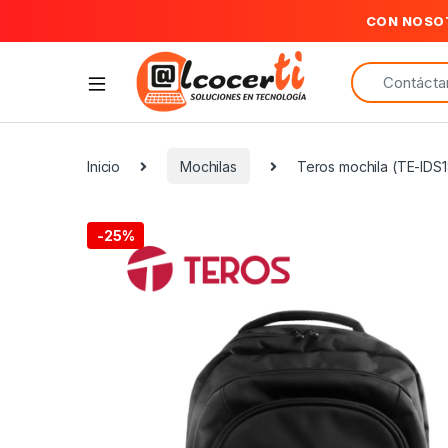
CON NOSO
Search for:
Inicio
Mochilas
Teros mochila (TE-IDS1
-
25%