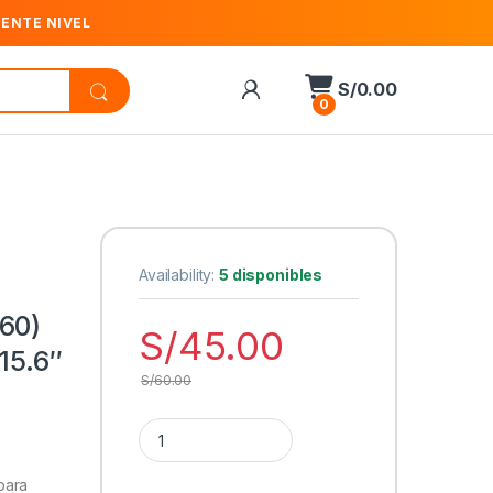
IENTE NIVEL
S/
0.00
0
Availability:
5 disponibles
60)
S/
45.00
15.6″
S/
60.00
Cantidad Teros mochila (TE-IDS18560) poliéster 
para