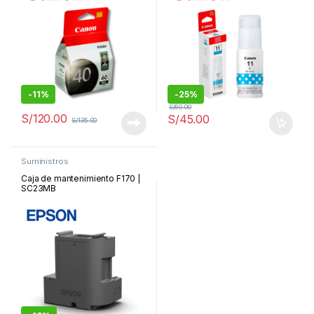
-
11%
-
25%
S/
60.00
S/
120.00
S/
45.00
S/
135.00
Suministros
Caja de mantenimiento F170 |
SC23MB