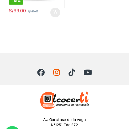
-
18%
S/
99.00
S/
120.00
Av. Garcilaso de la vega
N°1251 Tda.272