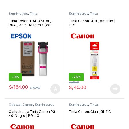
Suministros
,
Tinta
Suministros
,
Tinta
Tinta Epson T941320-AL,
Tinta Canon Gi-10, Amarillo |
R04L, 38ml, Magenta (WF-
10Y
C5210/WF-C5290/WF-
C5710/WF-C5790), 5000
Páginas | T941320-AL
-
9%
-
25%
S/
60.00
S/
164.00
S/
45.00
S/
180.00
Cabezal Canon
,
Suministros
Suministros
,
Tinta
Cartucho de Tinta Canon PG-
Tinta Canon, Cian | GI-11C
40, Negro | PG-40