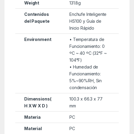
Weight
131.8g
Contenidos
Enchufe Inteligente
del Paquete
HS100 y Guía de
Inicio Rápido
Environment
• Temperatura de
Funcionamiento: 0
ºC ~ 40 ºC (32°F ~
104°F)
• Humedad de
Funcionamiento:
5%~90%RH, Sin
condensación
Dimensions(
100.3 x 66.3 x 77
H X W X D )
mm
Materia
PC
Material
PC