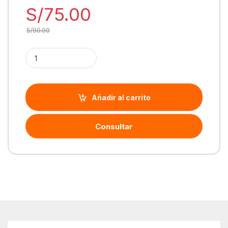
S/
75.00
S/
90.00
Cantidad TP-Link enchufe inteligente (HS100) Wi-Fi | HS100
Añadir al carrito
Consultar