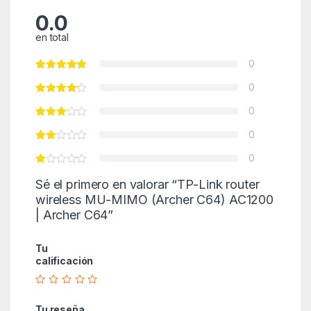
0.0
en total
0
0
0
0
0
Sé el primero en valorar “TP-Link router
wireless MU-MIMO (Archer C64) AC1200
| Archer C64”
Tu
calificación
Tu reseña