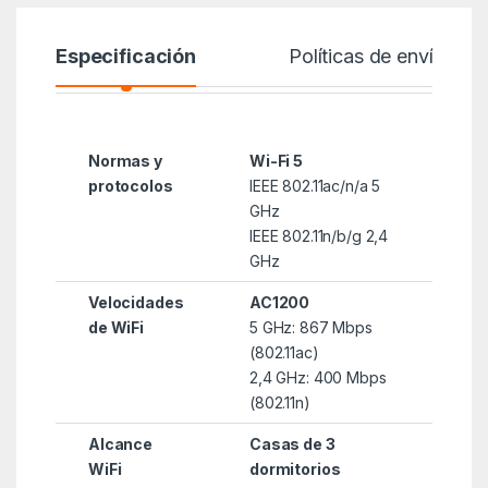
Especificación
Políticas de envío
Normas y
Wi-Fi 5
protocolos
IEEE 802.11ac/n/a 5
GHz
IEEE 802.11n/b/g 2,4
GHz
Velocidades
AC1200
de WiFi
5 GHz: 867 Mbps
(802.11ac)
2,4 GHz: 400 Mbps
(802.11n)
Alcance
Casas de 3
WiFi
dormitorios