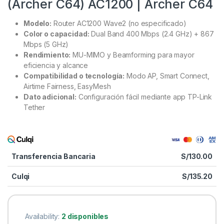
(Archer C64) AC1200 | Archer C64
Modelo:
Router AC1200 Wave2 (no especificado)
Color o capacidad:
Dual Band 400 Mbps (2.4 GHz) + 867
Mbps (5 GHz)
Rendimiento:
MU-MIMO y Beamforming para mayor
eficiencia y alcance
Compatibilidad o tecnología:
Modo AP, Smart Connect,
Airtime Fairness, EasyMesh
Dato adicional:
Configuración fácil mediante app TP-Link
Tether
Transferencia Bancaria
S/
130.00
Culqi
S/
135.20
Availability:
2 disponibles