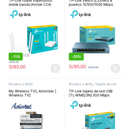
TP-Link router inalámbrico
TP-Link switch (LS108G) 8
doble banda (Archer C24)
puertos 10/100/1000 Mbps
AC750 4 antenas | Archer C24
metal | LS108G
-
11%
-
25%
S/
96.00
S/
90.00
S/
85.00
S/
120.00
Routers y ADSL
Routers y ADSL
,
Tarjeta de red
My Wireless TV2, Actiontec |
TP-Link tarjeta de red USB
Wireless TV2
(TL-WN823N) 300 Mbps
wireless | TL-WN823N