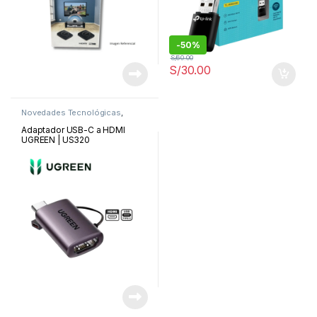
-
50%
S/
60.00
S/
30.00
Novedades Tecnológicas
,
Routers y ADSL
Adaptador USB-C a HDMI
UGREEN | US320